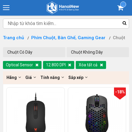
...
Trang chủ
Phím Chuột, Bàn Ghế, Gaming Gear
Chuột
Chuột Có Dây
Chuột Không Dây
Optical Sensor
12.800 DPI
Xóa tất cả
Hãng
Giá
Tính năng
Sắp xếp
-18%