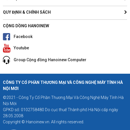
QUY ĐỊNH & CHÍNH SÁCH
CỘNG DỒNG HANOINEW
Facebook
Youtube
Group Cộng đồng Hanoinew Computer
CÔNG TY CỔ PHẦN THƯƠNG MẠI VÀ CÔNG NGHỆ MÁY TÍNH HÀ
NỘI MỚI
©2021 - Công Ty Cổ Phần Thương Mại Và Công Nghệ Máy Tính Hà
Nội Mới
GPKD số: 0102758480 Do cục thuế Thành phố Hà Nội cấp ngày
28.05.2008
Copyright © Hanoinew.vn. All rights reserved.