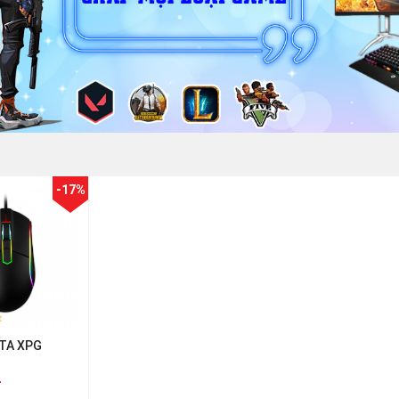
-17%
TA XPG
đ