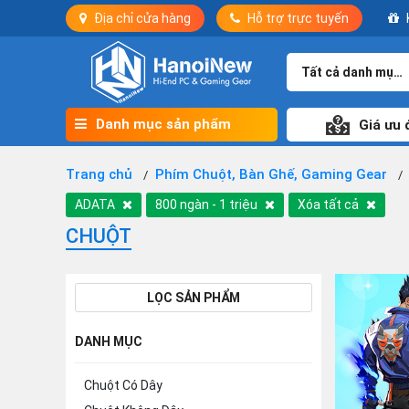
Địa chỉ cửa hàng
Hỗ trợ trực tuyến
Tất cả danh mục
Danh mục sản phẩm
Giá ưu 
Trang chủ
Phím Chuột, Bàn Ghế, Gaming Gear
ADATA
800 ngàn - 1 triệu
Xóa tất cả
CHUỘT
LỌC SẢN PHẨM
DANH MỤC
Chuột Có Dây