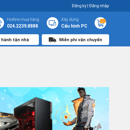
Đăng ký
|
Đăng nhập
Hotline mua hàng
Xây dựng
...
024.2239.8888
Cấu hình PC
 hành tận nhà
Miễn phí vận chuyển