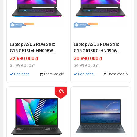
Laptop ASUS ROG Strix
Laptop ASUS ROG Strix
G15 G513IM-HN008W
G15 G513RC-HN090W
(Ryzen 7-4800H | 16GB |
(Ryzen 7-6800H | 8GB |
32.690.000 đ
30.890.000 đ
512GB | RTX 3060 6GB |
512GB | RTX 3050 4GB |
35.999.000 đ
34.999.000 đ
15.6 inch FHD | Win 11)
15.6 inch FHD | Win 11)
Còn hàng
Thêm vào giỏ
Còn hàng
Thêm vào giỏ
-6%