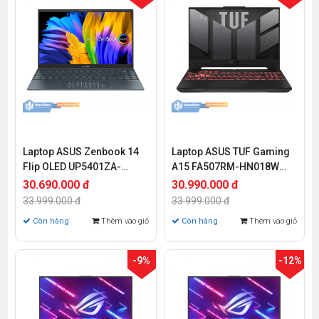
Laptop ASUS Zenbook 14
Laptop ASUS TUF Gaming
Flip OLED UP5401ZA-
A15 FA507RM-HN018W
KN101W (Core i7-12700H |
(Ryzen 7-6800H | 8GB |
30.690.000 đ
30.990.000 đ
16GB | 512GB | Intel Iris Xe
512GB | RTX 3060 6GB |
33.999.000 đ
33.999.000 đ
| 14.0 inch WQ+ | Cảm ứng |
15.6 inch FHD | Win 11)
Còn hàng
Thêm vào giỏ
Còn hàng
Thêm vào giỏ
Win 11)
-9%
-12%