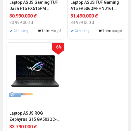
Laptop ASUS Gaming TUF
Laptop ASUS TUF Gaming
Dash F15 FX516PM
A15 FA506QM-HN016T
HN002W (Core i7-11370H |
(Ryzen 7-5800H | 16GB |
30.990.000 đ
31.490.000 đ
8GB | 512GB | RTX 3060
512GB | RTX 3060 6GB |
33.999.000 đ
34.999.000 đ
6GB | 15.6 inch FHD | Win
15.6 inch FHD | Win 10)
Còn hàng
Thêm vào giỏ
Còn hàng
Thêm vào giỏ
11)
-6%
Laptop ASUS ROG
Zephyrus G15 GA503QC-
HN074T (Ryzen 9-5900HS |
33.790.000 đ