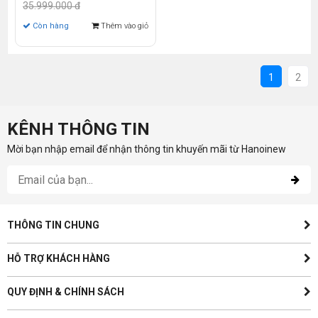
16GB | 512GB | RTX 3050
35.999.000 đ
4GB | 15.6 inch FHD | Win
Còn hàng
Thêm vào giỏ
10)
1
2
KÊNH THÔNG TIN
Mời bạn nhập email để nhận thông tin khuyến mãi từ Hanoinew
THÔNG TIN CHUNG
HỖ TRỢ KHÁCH HÀNG
QUY ĐỊNH & CHÍNH SÁCH