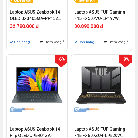
Laptop ASUS Zenbook 14
Laptop ASUS TUF Gaming
OLED UX3405MA-PP152W
F15 FX507VU-LP197W
(Intel Core Ultra 7 155H |
(Intel Core i7-13620H |
32.790.000 đ
30.890.000 đ
32GB | 1TB | Intel Arc | 14
32GB | 512GB | RTX 4050 |
inch 3K OLED 120 Hz | Win
15.6 inch FHD | Win 11)
Còn hàng
Thêm vào giỏ
Còn hàng
Thêm vào giỏ
11)
-6%
-9%
Laptop ASUS Zenbook 14
Laptop ASUS TUF Gaming
Flip OLED UP5401ZA-
F15 FX507ZU4-LP520W