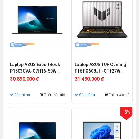
Laptop ASUS ExpertBook
Laptop ASUS TUF Gaming
P1503CVA-C7H16-50W
F16 FX608JH-QT127W
(Intel Core 7 Processor
(Intel Core i5-13450HX |
30.890.000 đ
31.490.000 đ
240H | 15.6 inch FHD |
RTX 5050 8GB | 16 inch
16GB | 512GB | Win 11 |
2.5K 165Hz | 16GB | 512GB
Còn hàng
Thêm vào giỏ
Còn hàng
Thêm vào giỏ
Xám)
| Win 11 | Xám)
-6%