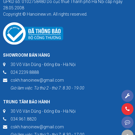
GPKD số: 0102758480 Do cục thuế Thành phố Hà Nội cấp ngày
28.05.2008
Copyright © Hanoinew.vn. All rights reserved.
SHOWROOM BÁN HÀNG
30 Võ Văn Dũng - Đống Đa - Hà Nội
024.2239.8888
cskh.hanoinew@gmail.com
Giờ làm việc: Từ thứ 2 - thứ 7: 8.30 - 19.00
TRUNG TÂM BẢO HÀNH
30 Võ Văn Dũng - Đống Đa - Hà Nội
034.961.8820
cskh.hanoinew@gmail.com
Giờ làm việc: Từ thứ 2 - thứ 7: 8.30 - 17.00