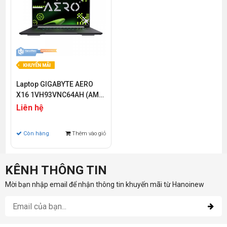
Laptop GIGABYTE AERO
X16 1VH93VNC64AH (AMD
Ryzen Al 7 350 | RTX 5060
Liên hệ
8G | 16 inch IPS WQXGA
165Hz | 32GB | 1TB | Win 11
Còn hàng
Thêm vào giỏ
Pro | Xám)
KÊNH THÔNG TIN
Mời bạn nhập email để nhận thông tin khuyến mãi từ Hanoinew