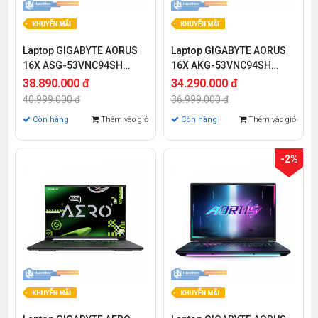
Laptop GIGABYTE AORUS
Laptop GIGABYTE AORUS
16X ASG-53VNC94SH
16X AKG-53VNC94SH
(Intel Core i7-14650HX |
(Intel Core i7-14650HX |
38.890.000 đ
34.290.000 đ
RTX 4070 8GB | 16 inch
RTX 4060 8GB | 16 inch
40.999.000 đ
36.999.000 đ
WQXGA 165Hz | 16GB | 1TB
WQXGA 165Hz | 16GB | 1TB
Còn hàng
Thêm vào giỏ
Còn hàng
Thêm vào giỏ
| Win 11 | Xám)
| Win 11 | Xám)
-2%