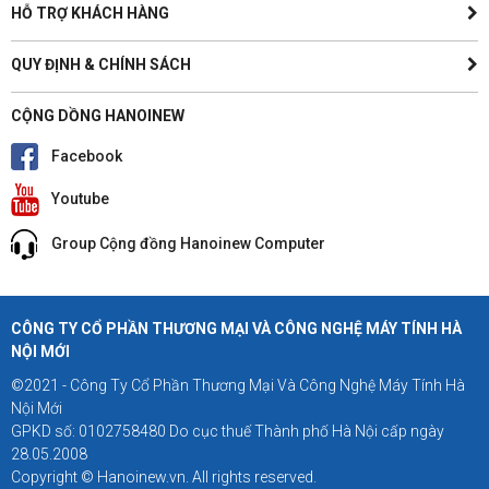
HỖ TRỢ KHÁCH HÀNG
QUY ĐỊNH & CHÍNH SÁCH
CỘNG DỒNG HANOINEW
Facebook
Youtube
Group Cộng đồng Hanoinew Computer
CÔNG TY CỔ PHẦN THƯƠNG MẠI VÀ CÔNG NGHỆ MÁY TÍNH HÀ
NỘI MỚI
©2021 - Công Ty Cổ Phần Thương Mại Và Công Nghệ Máy Tính Hà
Nội Mới
GPKD số: 0102758480 Do cục thuế Thành phố Hà Nội cấp ngày
28.05.2008
Copyright © Hanoinew.vn. All rights reserved.