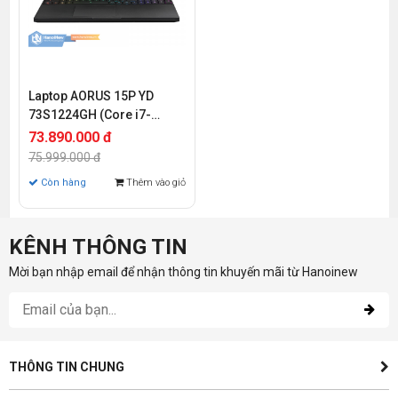
Laptop AORUS 15P YD
73S1224GH (Core i7-
11800H | 16GB | 1TB SSD |
73.890.000 đ
RTX 3080 8GB | 15.6 inch
75.999.000 đ
FHD | Win 10)
Còn hàng
Thêm vào giỏ
KÊNH THÔNG TIN
Mời bạn nhập email để nhận thông tin khuyến mãi từ Hanoinew
THÔNG TIN CHUNG