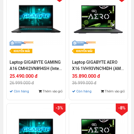
Laptop GIGABYTE GAMING
Laptop GIGABYTE AERO
A16 CMHI2VN894SH (Intel
X16 1VH93VNC94DH (AMD
Core i7-13620H | RTX 4050
Ryzen AI 7 350 | RTX 5060
25.490.000 đ
35.890.000 đ
6GB | 16 inch IPS WUXGA |
8GB GDDR7 | 16 inch
26.999.000 đ
36.999.000 đ
16GB | 1TB | Win 11 | Đen)
WQXGA | 16GB | 1TB |
Còn hàng
Thêm vào giỏ
Còn hàng
Thêm vào giỏ
Windows 11 Home SL |
Trắng)
-3%
-8%