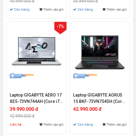
45.999.000 đ
35.999.000 đ
WQXGA 165Hz | 16GB | 1TB
16GB | 1TB | Win 11 | Xám)
Còn hàng
Thêm vào giỏ
Còn hàng
Thêm vào giỏ
| Win 11 | Xám)
-7%
Laptop GIGABYTE AERO 17
Laptop GIGABYTE AORUS
XE5-73VN744AH (Core i7-
15 BKF-73VN754SH (Core
12700H | 32GB | 1TB SSD |
i7-13700H | 16GB | 1TB |
39.990.000 đ
42.990.000 đ
RTX 3070Ti 8GB | 17.3 inch
RTX 4060 6GB | 15.6 inch
42.999.000 đ
UHD | Win11)
QHD 165 Hz | Win 11)
Liên hệ
Thêm vào giỏ
Còn hàng
Thêm vào giỏ