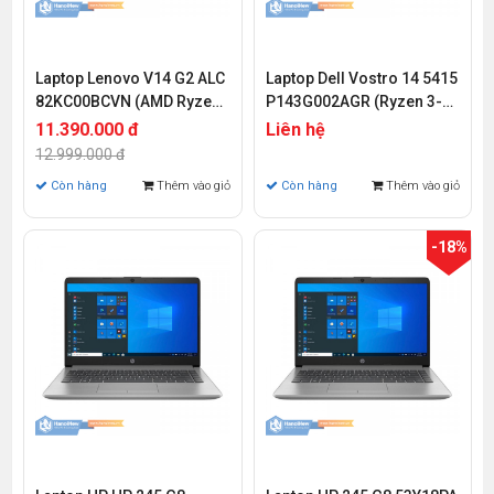
Laptop Lenovo V14 G2 ALC
Laptop Dell Vostro 14 5415
82KC00BCVN (AMD Ryzen
P143G002AGR (Ryzen 3-
3-5300U | 8GB | 256GB |
5300U | 8GB | 256GB | AMD
11.390.000 đ
Liên hệ
AMD Radeon Graphics| 14
Redeon | 14 inch FHD | Win
12.999.000 đ
inch FHD | FreeDos)
11)
Còn hàng
Thêm vào giỏ
Còn hàng
Thêm vào giỏ
-18%