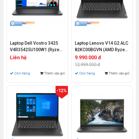
Laptop Dell Vostro 3425
Laptop Lenovo V14 G2 ALC
V4R35425U100W1 (Ryzen
82KC00BGVN (AMD Ryzen
3-5425U | 4GB | 256 GB |
3-5300U | 8GB | 512GB |
Liên hệ
9.990.000 đ
AMD Radeon | 14 inch FHD
AMD Radeon Graphics | 14
12.999.000 đ
| Win 11)
inch FHD | FreeDos)
Còn hàng
Thêm vào giỏ
Còn hàng
Thêm vào giỏ
-12%