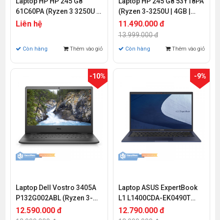
Laptop HP HP 245 G8
Laptop HP 245 G8 53Y18PA
61C60PA (Ryzen 3 3250U |
(Ryzen 3-3250U | 4GB |
4GB | 256GB | AMD Radeon
256GB | AMD Radeon | 14
Liên hệ
11.490.000 đ
| 14 inch HD | Win11 Home)
inch HD | Win 10)
13.999.000 đ
Còn hàng
Thêm vào giỏ
Còn hàng
Thêm vào giỏ
-10%
-9%
Laptop Dell Vostro 3405A
Laptop ASUS ExpertBook
P132G002ABL (Ryzen 3-
L1 L1400CDA-EK0490T
3250U | 8GB | 1TB HDD |
(AMD Ryzen 3-3250U | 4GB
12.590.000 đ
12.790.000 đ
AMD Radeon | 14.0 inch
| 256GB | AMD Radeon |