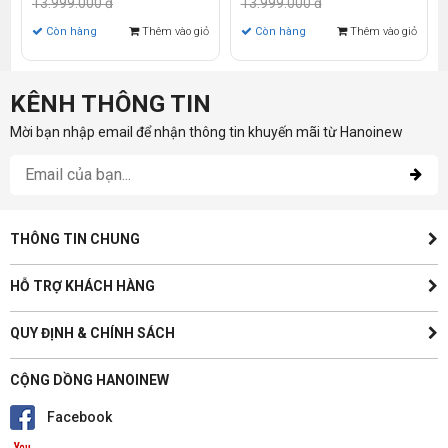
13.999.000 đ
13.999.000 đ
FHD | Win 11)
14.0 inch FHD | Win 10)
Còn hàng
Thêm vào giỏ
Còn hàng
Thêm vào giỏ
KÊNH THÔNG TIN
Mời bạn nhập email để nhận thông tin khuyến mãi từ Hanoinew
THÔNG TIN CHUNG
HỖ TRỢ KHÁCH HÀNG
QUY ĐỊNH & CHÍNH SÁCH
CỘNG DỒNG HANOINEW
Facebook