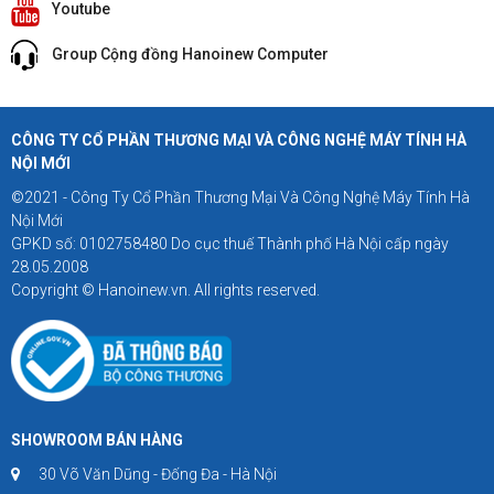
Youtube
Group Cộng đồng Hanoinew Computer
CÔNG TY CỔ PHẦN THƯƠNG MẠI VÀ CÔNG NGHỆ MÁY TÍNH HÀ
NỘI MỚI
©2021 - Công Ty Cổ Phần Thương Mại Và Công Nghệ Máy Tính Hà
Nội Mới
GPKD số: 0102758480 Do cục thuế Thành phố Hà Nội cấp ngày
28.05.2008
Copyright © Hanoinew.vn. All rights reserved.
SHOWROOM BÁN HÀNG
30 Võ Văn Dũng - Đống Đa - Hà Nội