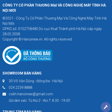
CÔNG TY CỔ PHẦN THƯƠNG MẠI VÀ CÔNG NGHỆ MÁY TÍNH HÀ
NỘI MỚI
©2021 - Công Ty Cổ Phần Thương Mại Và Công Nghệ Máy Tính Hà
Nội Mới
GPKD số: 0102758480 Do cục thuế Thành phố Hà Nội cấp ngày
28.05.2008
Copyright © Hanoinew.vn. All rights reserved.
SHOWROOM BÁN HÀNG
30 Võ Văn Dũng - Đống Đa - Hà Nội
024.2239.8888
cskh.hanoinew@gmail.com
Giờ làm việc: Từ thứ 2 - thứ 7: 8.30 - 19.00