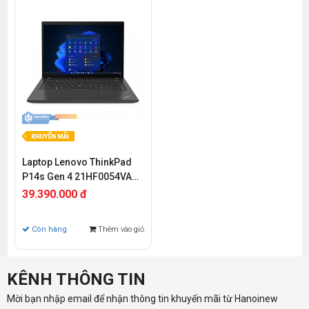
Laptop Lenovo ThinkPad
P14s Gen 4 21HF0054VA
(Intel Core i7-1360P | 32GB
39.390.000 đ
| 1 TB | RTX A500 | 14 inch
2.2K | NoOS)
Còn hàng
Thêm vào giỏ
KÊNH THÔNG TIN
Mời bạn nhập email để nhận thông tin khuyến mãi từ Hanoinew