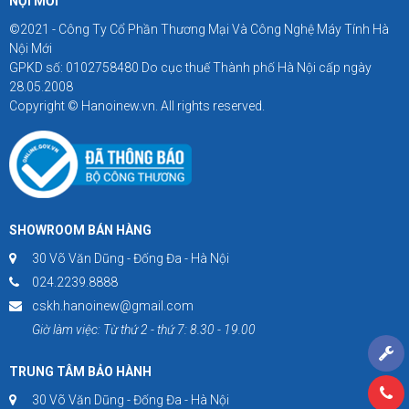
NỘI MỚI
©2021 - Công Ty Cổ Phần Thương Mại Và Công Nghệ Máy Tính Hà
Nội Mới
GPKD số: 0102758480 Do cục thuế Thành phố Hà Nội cấp ngày
28.05.2008
Copyright © Hanoinew.vn. All rights reserved.
SHOWROOM BÁN HÀNG
30 Võ Văn Dũng - Đống Đa - Hà Nội
024.2239.8888
cskh.hanoinew@gmail.com
Giờ làm việc: Từ thứ 2 - thứ 7: 8.30 - 19.00
TRUNG TÂM BẢO HÀNH
30 Võ Văn Dũng - Đống Đa - Hà Nội