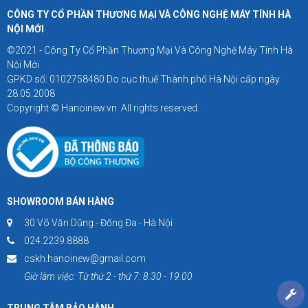
CÔNG TY CỔ PHẦN THƯƠNG MẠI VÀ CÔNG NGHỆ MÁY TÍNH HÀ
NỘI MỚI
©2021 - Công Ty Cổ Phần Thương Mại Và Công Nghệ Máy Tính Hà
Nội Mới
GPKD số: 0102758480 Do cục thuế Thành phố Hà Nội cấp ngày
28.05.2008
Copyright © Hanoinew.vn. All rights reserved.
SHOWROOM BÁN HÀNG
30 Võ Văn Dũng - Đống Đa - Hà Nội
024.2239.8888
cskh.hanoinew@gmail.com
Giờ làm việc: Từ thứ 2 - thứ 7: 8.30 - 19.00