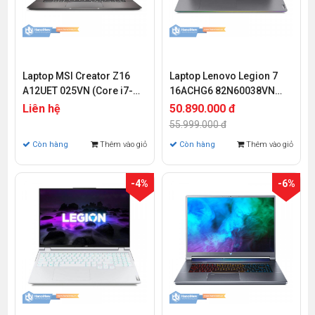
Laptop MSI Creator Z16
Laptop Lenovo Legion 7
A12UET 025VN (Core i7-
16ACHG6 82N60038VN
12700H | 16GB | 1TB SSD |
(Ryzen 7-5800H | 16GB |
Liên hệ
50.890.000 đ
RTX 3060 6GB | 16 inch
1TB SSD | RTX 3060 6GB |
55.999.000 đ
QHD+ | Win 11)
16 inch WQXGA | Win 10)
Còn hàng
Thêm vào giỏ
Còn hàng
Thêm vào giỏ
-4%
-6%