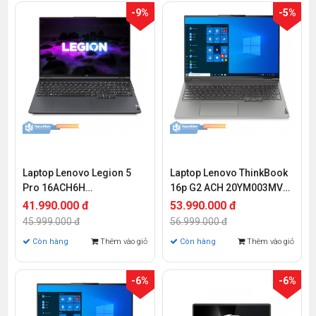
-9%
-5%
Laptop Lenovo Legion 5
Laptop Lenovo ThinkBook
Pro 16ACH6H
16p G2 ACH 20YM003MVN
82JQ00S7VN (Ryzen 7-
(Ryzen R9-5900HX | 32GB |
41.990.000 đ
53.990.000 đ
5800H | 16GB | 512GB | RTX
1TB | RTX 3060 6GB | 16
45.999.000 đ
56.999.000 đ
3060 6GB | 16 inch WQXGA
inch WQXGA | Win 11)
Còn hàng
Thêm vào giỏ
Còn hàng
Thêm vào giỏ
| Win 11)
-6%
-6%