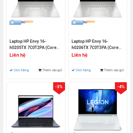
Laptop HP Envy 16-
Laptop HP Envy 16-
h0205TX 7C0T2PA (Core
h0206TX 7C0T3PA (Core
i9-12900H | 32GB | 512GB |
i9-12900H | 16GB | 512GB |
Liên hệ
Liên hệ
RTX 3060 6GB | 16 inch
RTX 3060 6GB | 16 inch
UHD+ | Cảm ứng | Win 11)
UHD+ | Cảm ứng | Win 11)
Còn hàng
Thêm vào giỏ
Còn hàng
Thêm vào giỏ
-3%
-4%