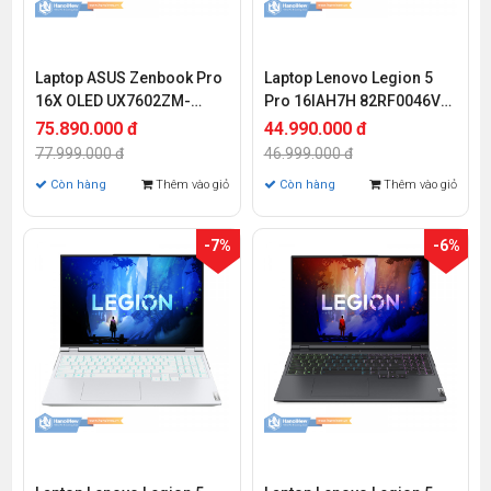
Laptop ASUS Zenbook Pro
Laptop Lenovo Legion 5
16X OLED UX7602ZM-
Pro 16IAH7H 82RF0046VN
ME107W (Core i9-12900H |
(Core i7-12700H | 16GB |
75.890.000 đ
44.990.000 đ
32GB | 1TB | RTX 3060 6GB
512GB | RTX 3060 6GB | 16
77.999.000 đ
46.999.000 đ
| 16.0 inch 4K | Cảm ứng |
inch WQXGA 165Hz | Win
Còn hàng
Thêm vào giỏ
Còn hàng
Thêm vào giỏ
Win 11)
11)
-7%
-6%