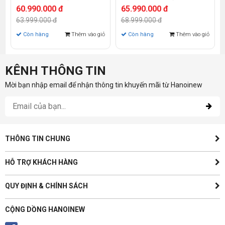
11800H | 32GB | 1TB SSD |
11900H | 32GB | 1TB SSD |
60.990.000 đ
65.990.000 đ
RTX 3060 Max-Q 6GB | 16
RTX 3060 Max-Q 6GB | 16
63.999.000 đ
68.999.000 đ
inch QHD+ | Win 10)
inch QHD+ | Win 10)
Còn hàng
Thêm vào giỏ
Còn hàng
Thêm vào giỏ
KÊNH THÔNG TIN
Mời bạn nhập email để nhận thông tin khuyến mãi từ Hanoinew
THÔNG TIN CHUNG
HỖ TRỢ KHÁCH HÀNG
QUY ĐỊNH & CHÍNH SÁCH
CỘNG DỒNG HANOINEW