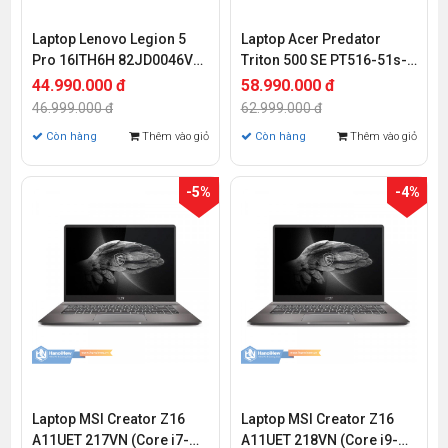
Laptop Lenovo Legion 5
Laptop Acer Predator
Pro 16ITH6H 82JD0046VN
Triton 500 SE PT516-51s-
(Core i7-11800H | 16GB |
733T NH.QALSV.001 (Core
44.990.000 đ
58.990.000 đ
512GB | RTX 3060 6GB | 16
i7-11800H | 32GB | 1TB
46.999.000 đ
62.999.000 đ
inch WQXGA | Win 10)
SSD | RTX 3060 6GB | 16
Còn hàng
Thêm vào giỏ
Còn hàng
Thêm vào giỏ
inch WQXGA | Win 10)
-5%
-4%
Laptop MSI Creator Z16
Laptop MSI Creator Z16
A11UET 217VN (Core i7-
A11UET 218VN (Core i9-