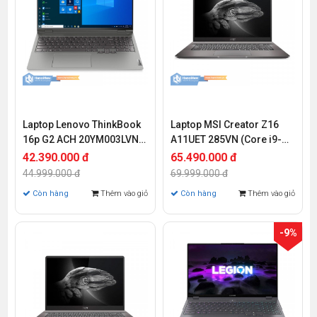
Laptop Lenovo ThinkBook
Laptop MSI Creator Z16
16p G2 ACH 20YM003LVN
A11UET 285VN (Core i9-
(Ryzen 7-5800H | 16GB |
11900H | 32GB | 1TB SSD |
42.390.000 đ
65.490.000 đ
512GB | RTX 3060 6GB | 16
RTX3060 Max-Q 6GB | 16
44.999.000 đ
69.999.000 đ
inch WQXGA | Win 11)
inch QHD+ | Win 10)
Còn hàng
Thêm vào giỏ
Còn hàng
Thêm vào giỏ
-9%