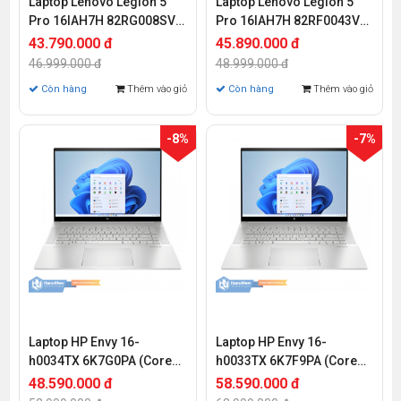
Laptop Lenovo Legion 5
Laptop Lenovo Legion 5
Pro 16IAH7H 82RG008SVN
Pro 16IAH7H 82RF0043VN
(Ryzen 7 6800H | 16GB |
(Core i7-12700H | 16GB |
43.790.000 đ
45.890.000 đ
512GB | RTX 3060 6GB | 16
512GB | RTX 3060 6GB | 16
46.999.000 đ
48.999.000 đ
inch WQXGA IPS | Win 11)
inch WQXGA 165Hz | Win
Còn hàng
Thêm vào giỏ
Còn hàng
Thêm vào giỏ
11)
-8%
-7%
Laptop HP Envy 16-
Laptop HP Envy 16-
h0034TX 6K7G0PA (Core
h0033TX 6K7F9PA (Core
i7-12700H | 16GB | 512GB |
i9-12900H | 16GB | 512GB |
48.590.000 đ
58.590.000 đ
RTX 3060 6GB | 16 inch
GeForce RTX 3060 6GB |