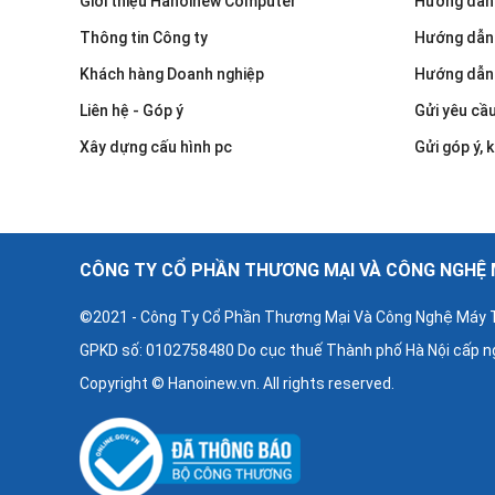
Giới thiệu Hanoinew Computer
Hướng dẫn 
Thông tin Công ty
Hướng dẫn
Khách hàng Doanh nghiệp
Hướng dẫn
Liên hệ - Góp ý
Gửi yêu cầ
Xây dựng cấu hình pc
Gửi góp ý, k
CÔNG TY CỔ PHẦN THƯƠNG MẠI VÀ CÔNG NGHỆ M
©2021 - Công Ty Cổ Phần Thương Mại Và Công Nghệ Máy T
GPKD số: 0102758480 Do cục thuế Thành phố Hà Nội cấp n
Copyright © Hanoinew.vn. All rights reserved.