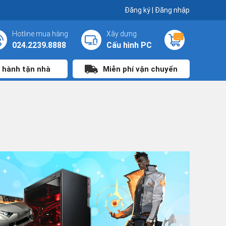
Đăng ký
|
Đăng nhập
Hotline mua hàng
Xây dựng
...
024.2239.8888
Cấu hình PC
 hành tận nhà
Miễn phí vận chuyển