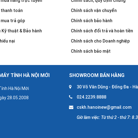
mua hàng trực tuyến
Chính sách, quy định chung
 thanh toán
Chính sách vận chuyển
 mua trả góp
Chính sách bảo hành
u Kỹ thuật & Bảo hành
Chính sách đổi trả và hoàn tiền
hiếu nại
Chính sách cho Doanh nghiệp
Chính sách bảo mật
ÁY TÍNH HÀ NỘI MỚI
SHOWROOM BÁN HÀNG
30 Võ Văn Dũng - Đống Đa - Hà
ính Hà Nội Mới
024.2239.8888
gày 28.05.2008
cskh.hanoinew@gmail.com
Giờ làm việc: Từ thứ 2 - thứ 7: 8.