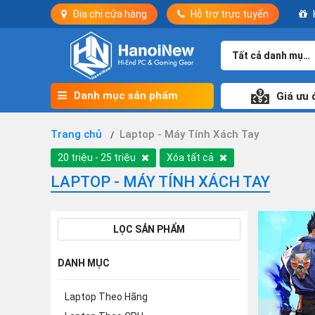
Địa chỉ cửa hàng
Hỗ trợ trực tuyến
Tất cả danh mục
Danh mục sản phẩm
Giá ưu 
Trang chủ
Laptop - Máy Tính Xách Tay
20 triệu - 25 triệu
Xóa tất cả
LAPTOP - MÁY TÍNH XÁCH TAY
LỌC SẢN PHẨM
DANH MỤC
Laptop Theo Hãng