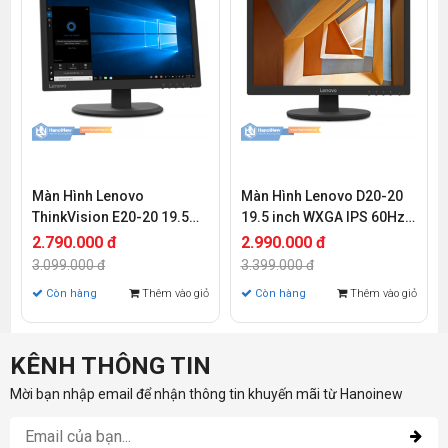
Màn Hình Lenovo
Màn Hình Lenovo D20-20
ThinkVision E20-20 19.5
19.5 inch WXGA IPS 60Hz
inch WXGA IPS 60Hz 4ms
4ms
2.790.000 đ
2.990.000 đ
3.099.000 đ
3.399.000 đ
Còn hàng
Thêm vào giỏ
Còn hàng
Thêm vào giỏ
KÊNH THÔNG TIN
Mời bạn nhập email để nhận thông tin khuyến mãi từ Hanoinew