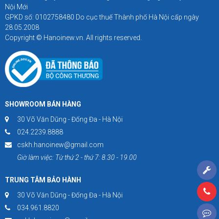
Nội Mới
GPKD số: 0102758480 Do cục thuế Thành phố Hà Nội cấp ngày
28.05.2008
Copyright © Hanoinew.vn. All rights reserved.
SHOWROOM BÁN HÀNG
30 Võ Văn Dũng - Đống Đa - Hà Nội
024.2239.8888
cskh.hanoinew@gmail.com
Giờ làm việc: Từ thứ 2 - thứ 7: 8.30 - 19.00
TRUNG TÂM BẢO HÀNH
30 Võ Văn Dũng - Đống Đa - Hà Nội
034.961.8820