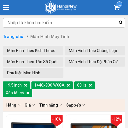
...
Trang chủ
Màn Hình Máy Tính
Màn Hình Theo Kích Thước
Màn Hình Theo Chủng Loại
Màn Hình Theo Tần Số Quét
Màn Hình Theo Độ Phân Giải
Phụ Kiện Màn Hình
19.5 inch
1440x900 WXGA
60Hz
Xóa tất cả
Hãng
Giá
Tính năng
Sắp xếp
-10%
-12%