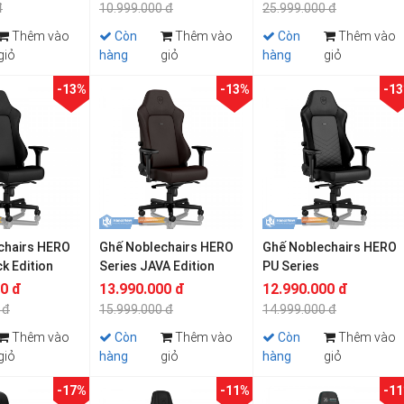
đ
10.999.000 đ
25.999.000 đ
Thêm vào
Còn
Thêm vào
Còn
Thêm vào
giỏ
hàng
giỏ
hàng
giỏ
-13%
-13%
-1
chairs HERO
Ghế Noblechairs HERO
Ghế Noblechairs HERO
ck Edition
Series JAVA Edition
PU Series
00 đ
13.990.000 đ
12.990.000 đ
 đ
15.999.000 đ
14.999.000 đ
Thêm vào
Còn
Thêm vào
Còn
Thêm vào
giỏ
hàng
giỏ
hàng
giỏ
-17%
-11%
-1