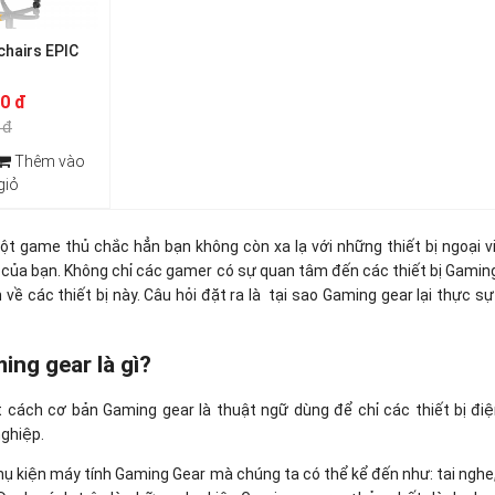
hairs EPIC
00 đ
 đ
Thêm vào
giỏ
ột game thủ chắc hẳn bạn không còn xa lạ với những thiết bị ngoại v
 của bạn. Không chỉ các gamer có sự quan tâm đến các thiết bị Gamin
ch về các thiết bị này. Câu hỏi đặt ra là tại sao Gaming gear lại thực
ing gear là gì?
 cách cơ bản Gaming gear là thuật ngữ dùng để chỉ các thiết bị đ
nghiệp.
ụ kiện máy tính Gaming Gear mà chúng ta có thể kể đến như: tai nghe,