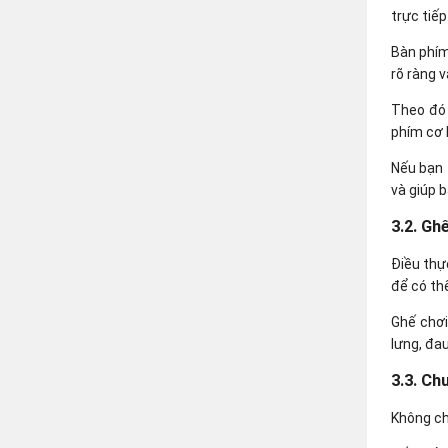
trực tiế
Bàn phím
rõ ràng v
Theo đó 
phím cơ 
Nếu bạn 
và giúp 
3.2. Gh
Điều thự
để có th
Ghế chơi
lưng, đau
3.3. Ch
Không ch