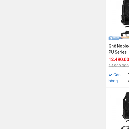
Ghế Noble
PU Series
12.490.0
14.999.000
Còn
hàng