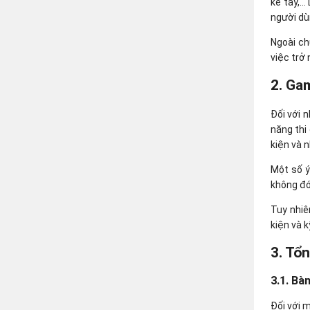
kê tay,…
người dù
Ngoài ch
việc trở 
2. Ga
Đối với 
năng thi
kiện và 
Một số ý
không đó
Tuy nhiê
kiện và 
3. Tổ
3.1. Bà
Đối với 