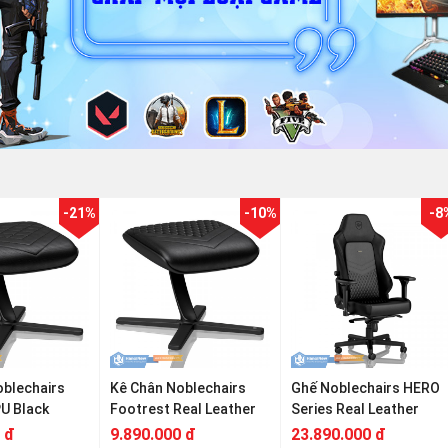
-21%
-10%
-8
oblechairs
Kê Chân Noblechairs
Ghế Noblechairs HERO
U Black
Footrest Real Leather
Series Real Leather
 đ
9.890.000 đ
23.890.000 đ