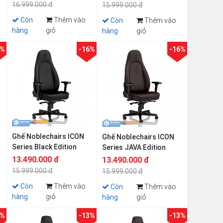
16.999.000 đ
15.999.000 đ
Còn
Thêm vào
Còn
Thêm vào
hàng
giỏ
hàng
giỏ
3%
-16%
-16%
Ghế Noblechairs ICON
Ghế Noblechairs ICON
Series Black Edition
Series JAVA Edition
13.490.000 đ
13.490.000 đ
15.999.000 đ
15.999.000 đ
Còn
Thêm vào
Còn
Thêm vào
hàng
giỏ
hàng
giỏ
1%
-13%
-13%