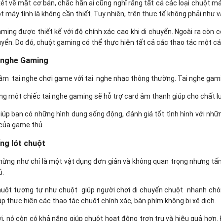
xét về mặt cơ bản, chắc hẳn ai cũng nghĩ rằng tất cả các loại chuột má
t máy tính là không cần thiết. Tuy nhiên, trên thực tế không phải như v
ming được thiết kế với độ chính xác cao khi di chuyển. Ngoài ra còn 
huyển. Do đó, chuột gaming có thể thực hiện tất cả các thao tác một cá
i nghe Gaming
m tai nghe chơi game với tai nghe nhạc thông thường. Tai nghe gami
ng một chiếc tai nghe gaming sẽ hỗ trợ card âm thanh giúp cho chất
iúp bạn có những hình dung sống động, đánh giá tốt tình hình với nhữ
 của game thủ.
ếng lót chuột
ừng như chỉ là một vật dụng đơn giản và không quan trọng nhưng tấm l
ủ.
huột tương tự như chuột giúp người chơi di chuyển chuột nhanh chón
úp thực hiện các thao tác chuột chính xác, bàn phím không bị xê dịch.
i, nó còn có khả năng giúp chuột hoạt động trơn tru và hiệu quả hơn.