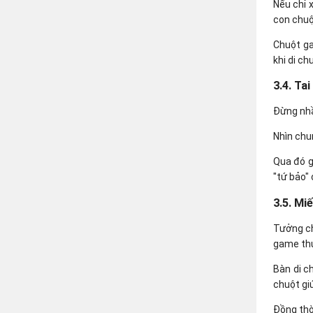
Nếu chỉ 
con chuộ
Chuột ga
khi di c
3.4. Ta
Đừng nhầ
Nhìn chu
Qua đó g
"tứ bảo"
3.5. Mi
Tưởng ch
game th
Bàn di c
chuột gi
Đồng thờ