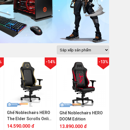
%
-14%
-13%
Ghế Noblechairs HERO
Ghế Noblechairs HERO
The Elder Scrolls Online
DOOM Edition
Special Edition
14.590.000 đ
13.890.000 đ