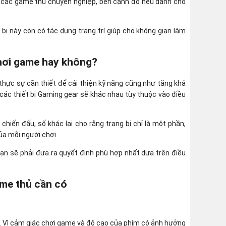
o các game thủ chuyên nghiệp, bên cạnh đó nếu dành cho
bị này còn có tác dụng trang trí giúp cho không gian làm
chơi game hay không?
 thực sự cần thiết để cải thiện kỹ năng cũng như tăng khả
 các thiết bị Gaming gear sẽ khác nhau tùy thuộc vào điều
chiến đấu, số khác lại cho rằng trang bị chỉ là một phần,
ủa mỗi người chơi.
 bạn sẽ phải đưa ra quyết định phù hợp nhất dựa trên điều
ame thủ cần có
t. Vì cảm giác chơi game và độ cao của phím có ảnh hưởng