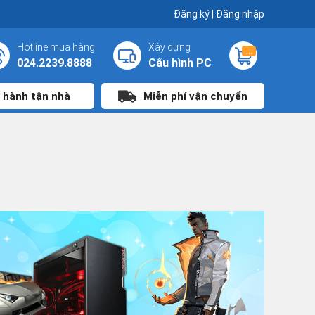
Đăng ký
|
Đăng nhập
Hotline mua hàng
Xây dựng
...
024.2239.8888
Cấu hình PC
 hành tận nhà
Miễn phí vận chuyển