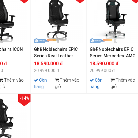
chairs ICON
Ghế Noblechairs EPIC
Ghế Noblechairs EPIC
Series Real Leather
Series Mercedes-AMG
Petronas F1 Team
00 đ
18.590.000 đ
18.590.000 đ
 đ
20.999.000 đ
20.999.000 đ
Thêm vào
Còn
Thêm vào
Còn
Thêm vào
giỏ
hàng
giỏ
hàng
giỏ
-14%