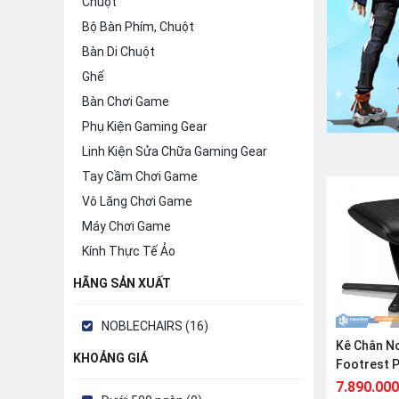
Chuột
Bộ Bàn Phím, Chuột
Bàn Di Chuột
Ghế
Bàn Chơi Game
Phụ Kiện Gaming Gear
Linh Kiện Sửa Chữa Gaming Gear
Tay Cầm Chơi Game
Vô Lăng Chơi Game
Máy Chơi Game
Kính Thực Tế Ảo
HÃNG SẢN XUẤT
NOBLECHAIRS (16)
Kê Chân N
KHOẢNG GIÁ
Footrest P
7.890.000