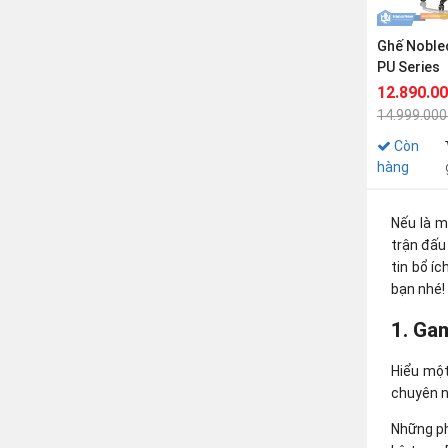
Ghế Noblec
PU Series
12.890.0
14.999.000
Còn
hàng
Nếu là m
trận đấu
tin bổ í
bạn nhé!
1. Gam
Hiểu một
chuyên 
Những ph