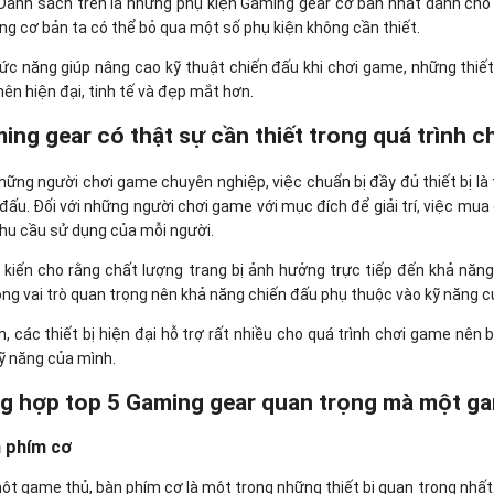
 Danh sách trên là những phụ kiện Gaming gear cơ bản nhất dành ch
ng cơ bản ta có thể bỏ qua một số phụ kiện không cần thiết.
ức năng giúp nâng cao kỹ thuật chiến đấu khi chơi game, những thiết 
nên hiện đại, tinh tế và đẹp mắt hơn.
ming gear có thật sự cần thiết trong quá trình 
những người chơi game chuyên nghiệp, việc chuẩn bị đầy đủ thiết bị là
 đấu. Đối với những người chơi game với mục đích để giải trí, việc mua
nhu cầu sử dụng của mỗi người.
 kiến ​​cho rằng chất lượng trang bị ảnh hưởng trực tiếp đến khả năng 
ng vai trò quan trọng nên khả năng chiến đấu phụ thuộc vào kỹ năng c
n, các thiết bị hiện đại hỗ trợ rất nhiều cho quá trình chơi game nên
kỹ năng của mình.
ng hợp top 5 Gaming gear quan trọng mà một g
n phím cơ
một game thủ, bàn phím cơ là một trong những thiết bị quan trọng nhấ