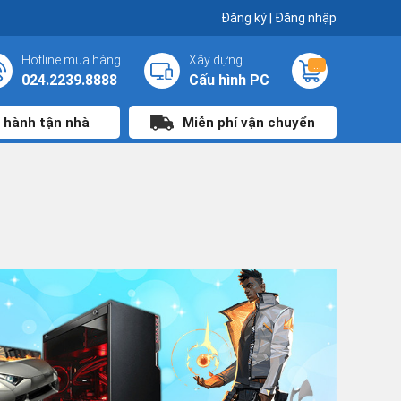
Đăng ký
|
Đăng nhập
Hotline mua hàng
Xây dựng
...
024.2239.8888
Cấu hình PC
 hành tận nhà
Miễn phí vận chuyển