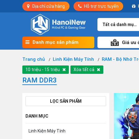
Địa chỉ cửa hàng
Hỗ trợ trực tuyến
Tất cả danh mục
Danh mục sản phẩm
Giá ưu 
Trang chủ
Linh Kiện Máy Tính
RAM - Bộ Nhớ T
10 triệu - 15 triệu
Xóa tất cả
RAM DDR3
LỌC SẢN PHẨM
DANH MỤC
Linh Kiện Máy Tính