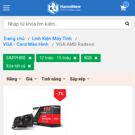
...
Trang chủ
Linh Kiện Máy Tính
VGA - Card Màn Hình
VGA AMD Radeon
SAPPHIRE
12 triệu - 15 triệu
8GB
Xóa tất cả
Hãng
Giá
Tính năng
Sắp xếp
-7%