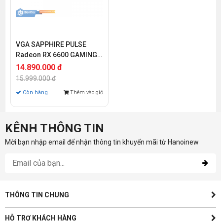
VGA SAPPHIRE PULSE
Radeon RX 6600 GAMING
8G
14.890.000 đ
15.999.000 đ
Còn hàng
Thêm vào giỏ
KÊNH THÔNG TIN
Mời bạn nhập email để nhận thông tin khuyến mãi từ Hanoinew
THÔNG TIN CHUNG
HỖ TRỢ KHÁCH HÀNG