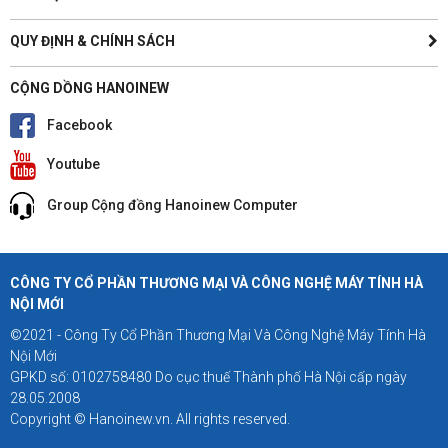
QUY ĐỊNH & CHÍNH SÁCH
CỘNG DỒNG HANOINEW
Facebook
Youtube
Group Cộng đồng Hanoinew Computer
CÔNG TY CỔ PHẦN THƯƠNG MẠI VÀ CÔNG NGHỆ MÁY TÍNH HÀ
NỘI MỚI
©2021 - Công Ty Cổ Phần Thương Mại Và Công Nghệ Máy Tính Hà
Nội Mới
GPKD số: 0102758480 Do cục thuế Thành phố Hà Nội cấp ngày
28.05.2008
Copyright © Hanoinew.vn. All rights reserved.