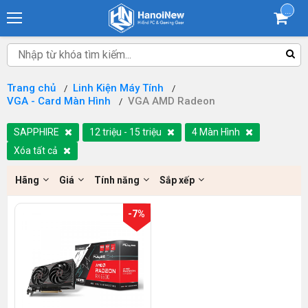
...
Trang chủ
Linh Kiện Máy Tính
VGA - Card Màn Hình
VGA AMD Radeon
SAPPHIRE
12 triệu - 15 triệu
4 Màn Hình
Xóa tất cả
Hãng
Giá
Tính năng
Sắp xếp
-7%