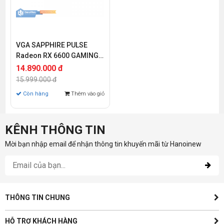
VGA SAPPHIRE PULSE
Radeon RX 6600 GAMING
8G
14.890.000 đ
15.999.000 đ
Còn hàng
Thêm vào giỏ
KÊNH THÔNG TIN
Mời bạn nhập email để nhận thông tin khuyến mãi từ Hanoinew
THÔNG TIN CHUNG
HỖ TRỢ KHÁCH HÀNG