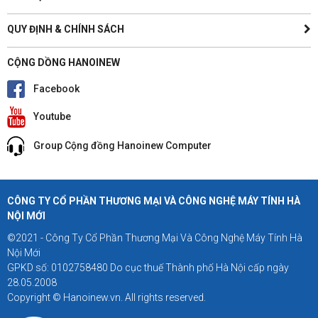
QUY ĐỊNH & CHÍNH SÁCH
CỘNG DỒNG HANOINEW
Facebook
Youtube
Group Cộng đồng Hanoinew Computer
CÔNG TY CỔ PHẦN THƯƠNG MẠI VÀ CÔNG NGHỆ MÁY TÍNH HÀ
NỘI MỚI
©2021 - Công Ty Cổ Phần Thương Mại Và Công Nghệ Máy Tính Hà
Nội Mới
GPKD số: 0102758480 Do cục thuế Thành phố Hà Nội cấp ngày
28.05.2008
Copyright © Hanoinew.vn. All rights reserved.