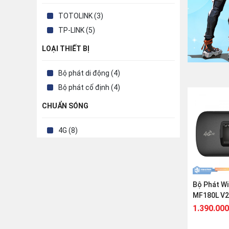
TOTOLINK (3)
TP-LINK (5)
LOẠI THIẾT BỊ
Bộ phát di động (4)
Bộ phát cố định (4)
CHUẨN SÓNG
4G (8)
Bộ Phát Wi
MF180L V2
N150Mbps
1.390.000