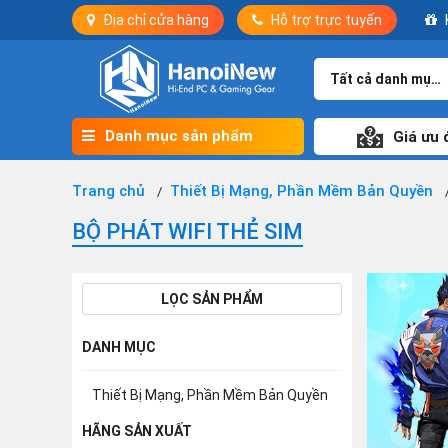
Địa chỉ cửa hàng
Hỗ trợ trực tuyến
Tất cả danh mục
Danh mục sản phẩm
Giá ưu 
Trang chủ
Thiết Bị Mạng, Phần Mềm Bản Quyền
BỘ PHÁT WIFI THẺ SIM
LỌC SẢN PHẨM
DANH MỤC
Thiết Bị Mạng, Phần Mềm Bản Quyền
HÃNG SẢN XUẤT