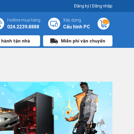
Đăng ký
|
Đăng nhập
Hotline mua hàng
Xây dựng
...
024.2239.8888
Cấu hình PC
 hành tận nhà
Miễn phí vận chuyển