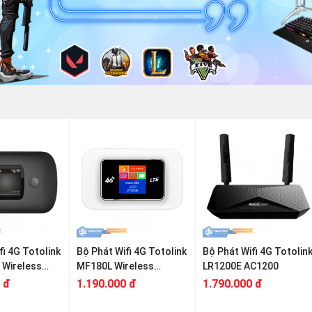
fi 4G Totolink
Bộ Phát Wifi 4G Totolink
Bộ Phát Wifi 4G Totolin
 Wireless
MF180L Wireless
LR1200E AC1200
N150Mbps
 đ
1.190.000 đ
1.790.000 đ