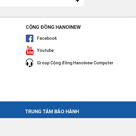
CỘNG ĐỒNG HANOINEW
Facebook
Youtube
Group Cộng đồng Hanoinew Computer
TRUNG TÂM BẢO HÀNH
 Nội
30 Võ Văn Dũng - Đống Đa - Hà Nội
034.961.8820