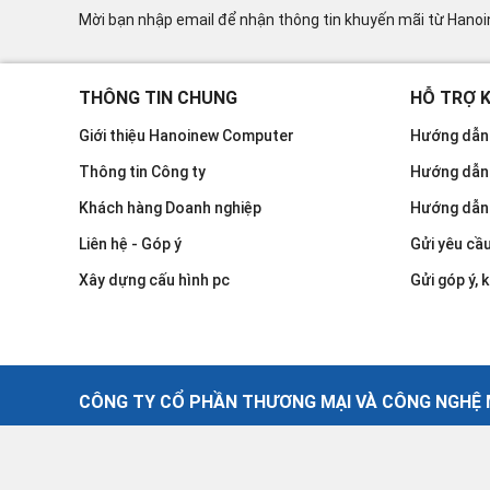
Mời bạn nhập email để nhận thông tin khuyến mãi từ Hano
THÔNG TIN CHUNG
HỖ TRỢ 
Giới thiệu Hanoinew Computer
Hướng dẫn 
Thông tin Công ty
Hướng dẫn
Khách hàng Doanh nghiệp
Hướng dẫn
Liên hệ - Góp ý
Gửi yêu cầ
Xây dựng cấu hình pc
Gửi góp ý, k
CÔNG TY CỔ PHẦN THƯƠNG MẠI VÀ CÔNG NGHỆ M
©2021 - Công Ty Cổ Phần Thương Mại Và Công Nghệ Máy T
GPKD số: 0102758480 Do cục thuế Thành phố Hà Nội cấp n