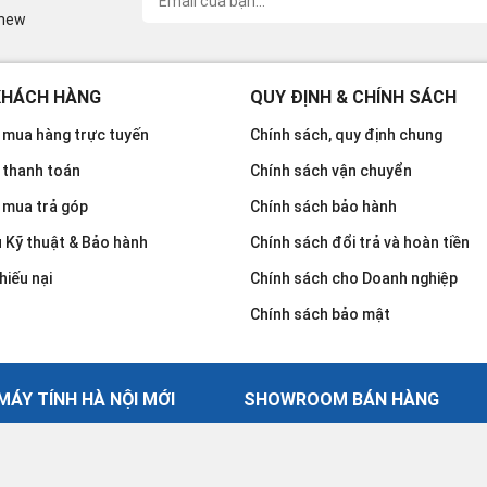
inew
KHÁCH HÀNG
QUY ĐỊNH & CHÍNH SÁCH
mua hàng trực tuyến
Chính sách, quy định chung
 thanh toán
Chính sách vận chuyển
 mua trả góp
Chính sách bảo hành
u Kỹ thuật & Bảo hành
Chính sách đổi trả và hoàn tiền
hiếu nại
Chính sách cho Doanh nghiệp
Chính sách bảo mật
ÁY TÍNH HÀ NỘI MỚI
SHOWROOM BÁN HÀNG
30 Võ Văn Dũng - Đống Đa - Hà
ính Hà Nội Mới
024.2239.8888
gày 28.05.2008