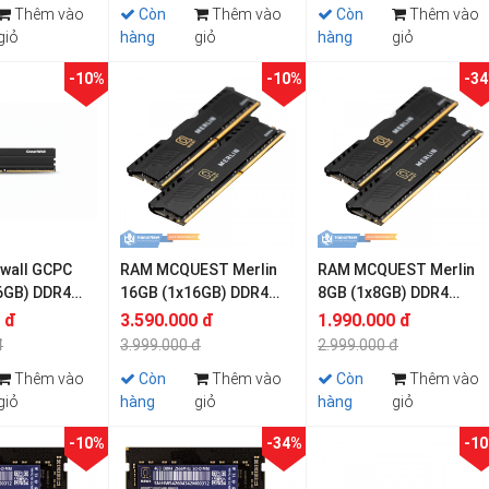
Thêm vào
Còn
Thêm vào
Còn
Thêm vào
giỏ
hàng
giỏ
hàng
giỏ
-10%
-10%
-3
wall GCPC
RAM MCQUEST Merlin
RAM MCQUEST Merlin
6GB) DDR4
16GB (1x16GB) DDR4
8GB (1x8GB) DDR4
3200MHz
3200MHz
 đ
3.590.000 đ
1.990.000 đ
đ
3.999.000 đ
2.999.000 đ
Thêm vào
Còn
Thêm vào
Còn
Thêm vào
giỏ
hàng
giỏ
hàng
giỏ
-10%
-34%
-1