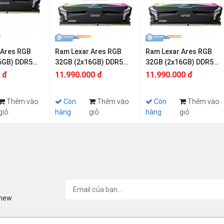
 Ares RGB
Ram Lexar Ares RGB
Ram Lexar Ares RGB
6GB) DDR5
32GB (2x16GB) DDR5
32GB (2x16GB) DDR5
7200Mhz
5600Mhz
 đ
11.990.000 đ
11.990.000 đ
Thêm vào
Còn
Thêm vào
Còn
Thêm vào
giỏ
hàng
giỏ
hàng
giỏ
inew