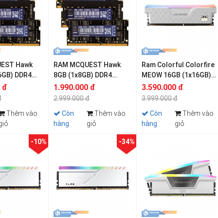
EST Hawk
RAM MCQUEST Hawk
Ram Colorful Colorfire
6GB) DDR4
8GB (1x8GB) DDR4
MEOW 16GB (1x16GB)
SODIMM
3200MHz SODIMM
DDR4 3200MHz
 đ
1.990.000 đ
3.590.000 đ
đ
2.999.000 đ
3.999.000 đ
Thêm vào
Còn
Thêm vào
Còn
Thêm vào
giỏ
hàng
giỏ
hàng
giỏ
-10%
-34%