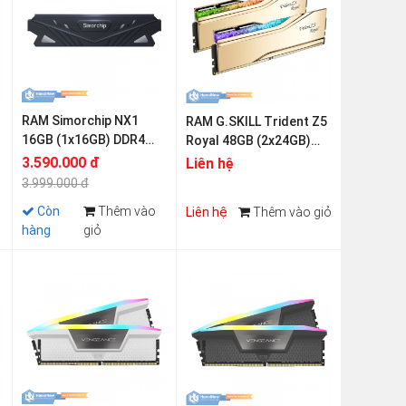
RAM Simorchip NX1
RAM G.SKILL Trident Z5
16GB (1x16GB) DDR4
Royal 48GB (2x24GB)
3200MHz
DDR5 7200MHz F5-
3.590.000 đ
Liên hệ
7200J3646F24GX2-
3.999.000 đ
TR5G
Còn
Thêm vào
Liên hệ
Thêm vào giỏ
hàng
giỏ