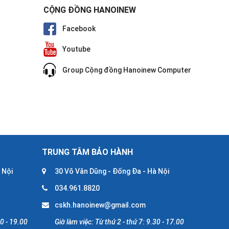
CỘNG ĐỒNG HANOINEW
Facebook
Youtube
Group Cộng đồng Hanoinew Computer
TRUNG TÂM BẢO HÀNH
 Nội
30 Võ Văn Dũng - Đống Đa - Hà Nội
034.961.8820
cskh.hanoinew@gmail.com
30 - 19.00
Giờ làm việc: Từ thứ 2 - thứ 7: 9.30 - 17.00