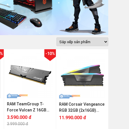
0%
-10%
RAM TeamGroup T-
RAM Corsair Vengeance
Force Vulcan Z 16GB
RGB 32GB (2x16GB)
(1x16GB) DDR4
DDR5 6000MHz
3.590.000 đ
11.990.000 đ
3200MHz
3.999.000 đ