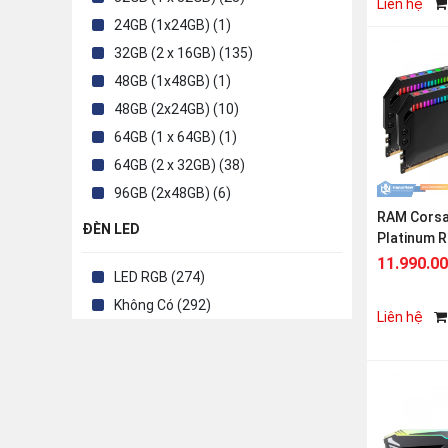
6600MHz (6)
Liên hệ
24GB (1x24GB) (1)
6400MHz (22)
32GB (2 x 16GB) (135)
7000MHz (4)
48GB (1x48GB) (1)
7200MHz (8)
48GB (2x24GB) (10)
8400MHz (2)
64GB (1 x 64GB) (1)
64GB (2 x 32GB) (38)
96GB (2x48GB) (6)
RAM Corsa
ĐÈN LED
Platinum 
(2x16GB) 
11.990.0
LED RGB (274)
6000MHz
Không Có (292)
Liên hệ