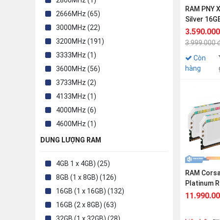
2800MHz (1)
RAM PNY 
2666MHz (65)
Silver 16G
3000MHz (22)
DDR4 320
3.590.000
3200MHz (191)
3.999.000 
3333MHz (1)
Còn
hàng
3600MHz (56)
3733MHz (2)
4133MHz (1)
4000MHz (6)
4600MHz (1)
4400MHz (2)
DUNG LƯỢNG RAM
4800MHz (17)
4GB 1 x 4GB) (25)
5200MHz (26)
RAM Corsa
8GB (1 x 8GB) (126)
5600MHz (46)
Platinum 
16GB (1 x 16GB) (132)
6000MHz (49)
32GB (2x1
11.990.0
6400MHz
16GB (2 x 8GB) (63)
6200MHz (5)
32GB (1 x 32GB) (28)