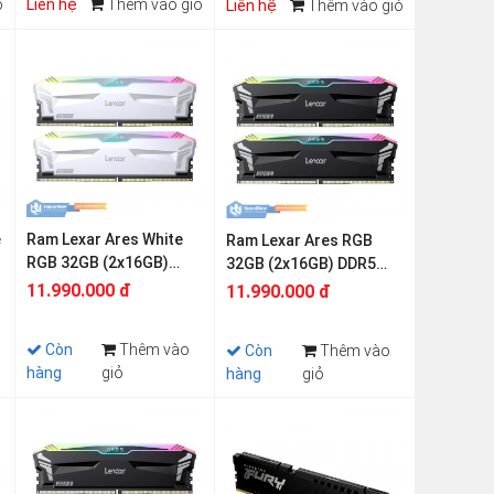
ỏ
Liên hệ
Thêm vào giỏ
Liên hệ
Thêm vào giỏ
e
Ram Lexar Ares White
Ram Lexar Ares RGB
RGB 32GB (2x16GB)
32GB (2x16GB) DDR5
DDR5 6400Mhz
6400Mhz
11.990.000 đ
11.990.000 đ
Còn
Thêm vào
Còn
Thêm vào
hàng
giỏ
hàng
giỏ