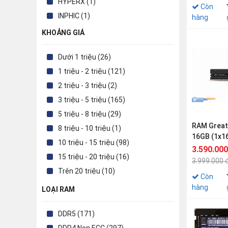
HYPERX (1)
Còn
INPHIC (1)
hàng
KINGMAX (2)
KHOẢNG GIÁ
KINGSPEC (1)
Dưới 1 triệu (26)
KINGSTON (66)
1 triệu - 2 triệu (121)
LEOPARD (1)
2 triệu - 3 triệu (2)
LEXAR (11)
3 triệu - 5 triệu (165)
MAXSUN (1)
5 triệu - 8 triệu (29)
MCQUEST (6)
RAM Great
8 triệu - 10 triệu (1)
MICROPACK (1)
16GB (1x1
10 triệu - 15 triệu (98)
MKC (1)
3200MHz
3.590.000
15 triệu - 20 triệu (16)
OCPC (4)
3.999.000 
Trên 20 triệu (10)
OCULUS (1)
Còn
OPTOMA (2)
hàng
LOẠI RAM
PANTUM (1)
DDR5 (171)
PATRIOT (23)