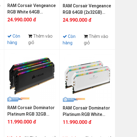
e
RAM Corsair Vengeance
RAM Corsair Vengeance
RGB White 64GB
RGB 64GB (2x32GB)
(2x32GB) DDR5
DDR5 6400MHz
24.990.000 đ
24.990.000 đ
6400MHz
Còn
Thêm vào
Còn
Thêm vào
hàng
giỏ
hàng
giỏ
RAM Corsair Dominator
RAM Corsair Dominator
Platinum RGB 32GB
Platinum RGB White
(2x16GB) DDR5
32GB (2x16GB) DDR5
11.990.000 đ
11.990.000 đ
6200MHz
6000MHz