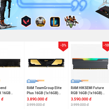
-3%
-1
cend
RAM TeamGroup Elite
RAM HIKSEMI Future
-X 16GB
Plus 16GB (1x16GB)
RGB 16GB (1x16GB)
DDR4
DDR4 3200MHz
DDR4 3200Mhz
 đ
3.890.000 đ
3.590.000 đ
3.999.000 đ
3.999.000 đ