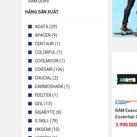
RAM DDR5
HÃNG SẢN XUẤT
ADATA (29)
APACER (9)
CENTAUR (1)
COLORFUL (1)
COOLMOON (1)
CORSAIR (106)
CRUCIAL (2)
DARMOSHARK (1)
FEELTEK (1)
GEIL (13)
RAM Exas
GIGABYTE (8)
Essential
G.SKILL (79)
(1x16GB) 
3.990.000
HIKSEMI (10)
3200MHz