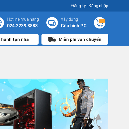
Đăng ký
|
Đăng nhập
Hotline mua hàng
Xây dựng
...
024.2239.8888
Cấu hình PC
 hành tận nhà
Miễn phí vận chuyển