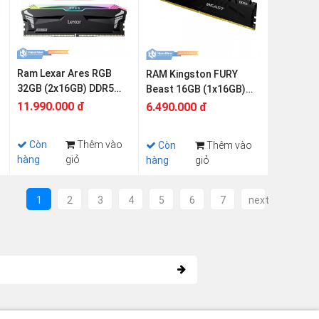
Ram Lexar Ares RGB
RAM Kingston FURY
32GB (2x16GB) DDR5
Beast 16GB (1x16GB)
6000Mhz
DDR5 5600MHz
11.990.000 đ
6.490.000 đ
Còn
Thêm vào
Còn
Thêm vào
hàng
giỏ
hàng
giỏ
1
2
3
4
5
6
7
next