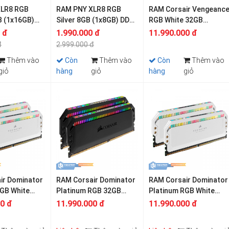
XLR8 RGB
RAM PNY XLR8 RGB
RAM Corsair Vengeanc
B (1x16GB)
Silver 8GB (1x8GB) DDR4
RGB White 32GB
0MHz
3200MHz
(2x16GB) DDR5
 đ
1.990.000 đ
11.990.000 đ
6000MHz
đ
2.999.000 đ
Thêm vào
Còn
Thêm vào
Còn
Thêm vào
giỏ
hàng
giỏ
hàng
giỏ
ir Dominator
RAM Corsair Dominator
RAM Corsair Dominator
RGB White
Platinum RGB 32GB
Platinum RGB White
6GB) DDR5
(2x16GB) DDR5
32GB (2x16GB) DDR5
00 đ
11.990.000 đ
11.990.000 đ
6400MHz
6200MHz