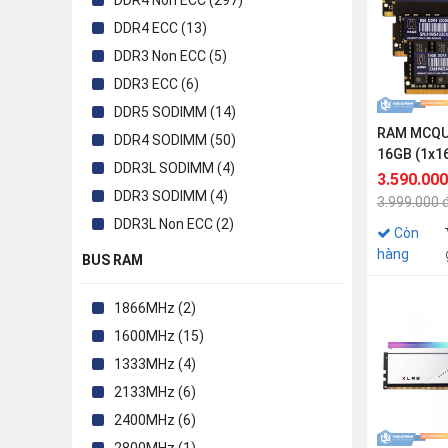
DDR4 Non ECC (297)
PNY (16)
DDR4 ECC (13)
RAM ECC (1)
DDR3 Non ECC (5)
SILICON POWER (36)
DDR3 ECC (6)
SSTC (2)
DDR5 SODIMM (14)
TEAM GROUP (35)
RAM MCQU
DDR4 SODIMM (50)
THERMALTAKE (7)
16GB (1x1
DDR3L SODIMM (4)
TRM (4)
3200MHz 
3.590.000
DDR3 SODIMM (4)
V-COLOR (87)
3.999.000 
DDR3L Non ECC (2)
VALKYRIE (1)
Còn
hàng
VGN (1)
BUS RAM
1866MHz (2)
1600MHz (15)
1333MHz (4)
2133MHz (6)
2400MHz (6)