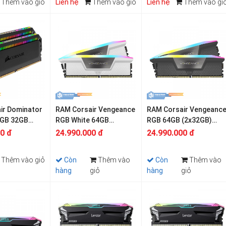
Thêm vào giỏ
Liên hệ
Thêm vào giỏ
Liên hệ
Thêm vào gi
ir Dominator
RAM Corsair Vengeance
RAM Corsair Vengeanc
RGB 32GB
RGB White 64GB
RGB 64GB (2x32GB)
DDR5
(2x32GB) DDR5
DDR5 6000MHz
00 đ
24.990.000 đ
24.990.000 đ
6000MHz
Thêm vào giỏ
Còn
Thêm vào
Còn
Thêm vào
hàng
giỏ
hàng
giỏ