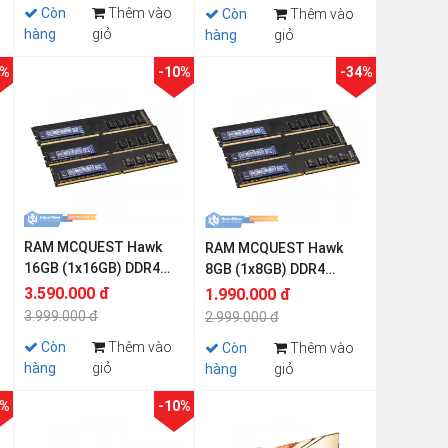
Còn
Thêm vào
Còn
Thêm vào
hàng
giỏ
hàng
giỏ
4%
-10%
-34%
RAM MCQUEST Hawk
RAM MCQUEST Hawk
16GB (1x16GB) DDR4
8GB (1x8GB) DDR4
3200MHz
3200MHz
3.590.000 đ
1.990.000 đ
3.999.000 đ
2.999.000 đ
Còn
Thêm vào
Còn
Thêm vào
hàng
giỏ
hàng
giỏ
0%
-10%