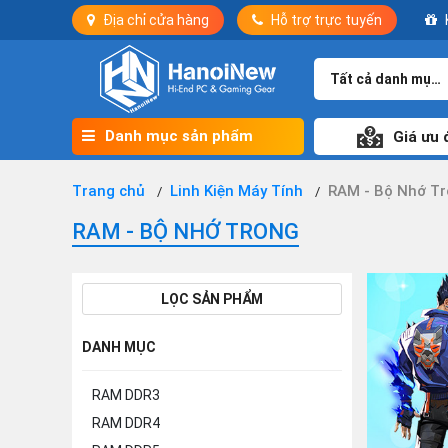
Địa chỉ cửa hàng
Hỗ trợ trực tuyến
Tất cả danh mục
Danh mục sản phẩm
Giá ưu 
Trang chủ
Linh Kiện Máy Tính
RAM - Bộ Nhớ T
RAM - BỘ NHỚ TRONG
LỌC SẢN PHẨM
DANH MỤC
RAM DDR3
RAM DDR4