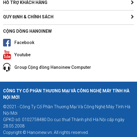
HỖ TRỢ KHÁCH HÀNG
QUY ĐỊNH & CHÍNH SÁCH
CỘNG DỒNG HANOINEW
Facebook
Youtube
Group Cộng đồng Hanoinew Computer
CÔNG TY CỔ PHẦN THƯƠNG MẠI VÀ CÔNG NGHỆ MÁY TÍNH HÀ
NỘI MỚI
©2021 - Công Ty Cổ Phần Thương Mại Và Công Nghệ Máy Tính Hà
Nội Mới
GPKD số: 0102758480 Do cục thuế Thành phố Hà Nội cấp ngày
28.05.2008
Copyright © Hanoinew.vn. All rights reserved.