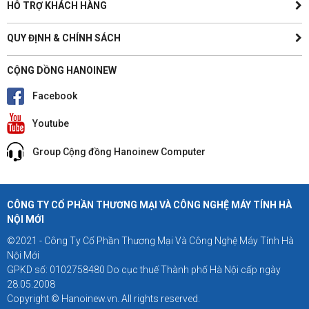
HỖ TRỢ KHÁCH HÀNG
QUY ĐỊNH & CHÍNH SÁCH
CỘNG DỒNG HANOINEW
Facebook
Youtube
Group Cộng đồng Hanoinew Computer
CÔNG TY CỔ PHẦN THƯƠNG MẠI VÀ CÔNG NGHỆ MÁY TÍNH HÀ
NỘI MỚI
©2021 - Công Ty Cổ Phần Thương Mại Và Công Nghệ Máy Tính Hà
Nội Mới
GPKD số: 0102758480 Do cục thuế Thành phố Hà Nội cấp ngày
28.05.2008
Copyright © Hanoinew.vn. All rights reserved.