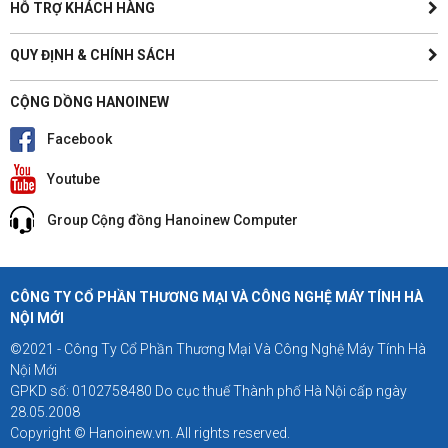
HỖ TRỢ KHÁCH HÀNG
QUY ĐỊNH & CHÍNH SÁCH
CỘNG DỒNG HANOINEW
Facebook
Youtube
Group Cộng đồng Hanoinew Computer
CÔNG TY CỔ PHẦN THƯƠNG MẠI VÀ CÔNG NGHỆ MÁY TÍNH HÀ
NỘI MỚI
©2021 - Công Ty Cổ Phần Thương Mại Và Công Nghệ Máy Tính Hà
Nội Mới
GPKD số: 0102758480 Do cục thuế Thành phố Hà Nội cấp ngày
28.05.2008
Copyright © Hanoinew.vn. All rights reserved.