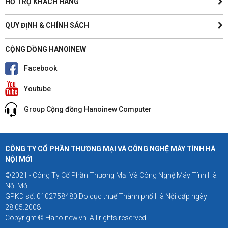
HỖ TRỢ KHÁCH HÀNG
QUY ĐỊNH & CHÍNH SÁCH
CỘNG DỒNG HANOINEW
Facebook
Youtube
Group Cộng đồng Hanoinew Computer
CÔNG TY CỔ PHẦN THƯƠNG MẠI VÀ CÔNG NGHỆ MÁY TÍNH HÀ
NỘI MỚI
©2021 - Công Ty Cổ Phần Thương Mại Và Công Nghệ Máy Tính Hà
Nội Mới
GPKD số: 0102758480 Do cục thuế Thành phố Hà Nội cấp ngày
28.05.2008
Copyright © Hanoinew.vn. All rights reserved.