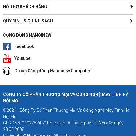
HỖ TRỢ KHÁCH HÀNG
QUY ĐỊNH & CHÍNH SÁCH
CỘNG DỒNG HANOINEW
Facebook
Youtube
Group Cộng đồng Hanoinew Computer
CÔNG TY CỔ PHẦN THƯƠNG MẠI VÀ CÔNG NGHỆ MÁY TÍNH HÀ
NỘI MỚI
©2021 - Công Ty Cổ Phần Thương Mại Và Công Nghệ Máy Tính Hà
Nội Mới
GPKD số: 0102758480 Do cục thuế Thành phố Hà Nội cấp ngày
28.05.2008
Copyright © Hanoinew.vn. All rights reserved.