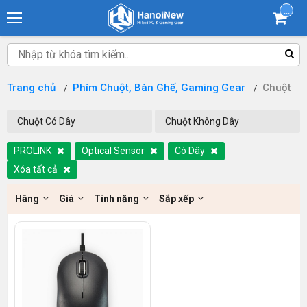
...
Trang chủ
Phím Chuột, Bàn Ghế, Gaming Gear
Chuột
Chuột Có Dây
Chuột Không Dây
PROLINK
Optical Sensor
Có Dây
Xóa tất cả
Hãng
Giá
Tính năng
Sắp xếp