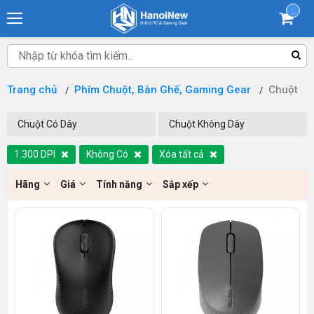
...
Trang chủ
Phím Chuột, Bàn Ghế, Gaming Gear
Chuột
Chuột Có Dây
Chuột Không Dây
1.300 DPI
Không Có
Xóa tất cả
Hãng
Giá
Tính năng
Sắp xếp