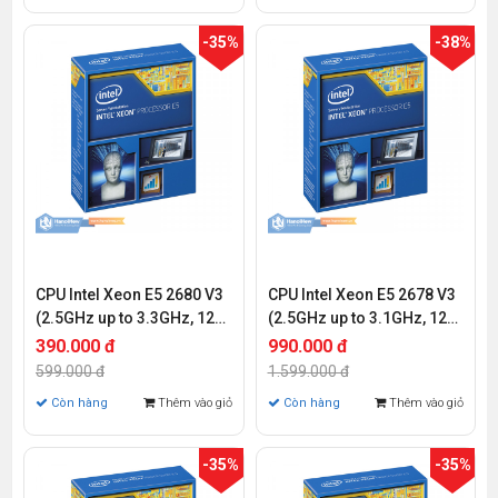
-35%
-38%
CPU Intel Xeon E5 2680 V3
CPU Intel Xeon E5 2678 V3
(2.5GHz up to 3.3GHz, 12
(2.5GHz up to 3.1GHz, 12
Cores 24 Threads, 30MB
Cores 24 Threads, 30MB
390.000 đ
990.000 đ
Cache, Socket Intel LGA
Cache, Socket Intel LGA
599.000 đ
1.599.000 đ
2011-3)
2011-3)
Còn hàng
Thêm vào giỏ
Còn hàng
Thêm vào giỏ
-35%
-35%