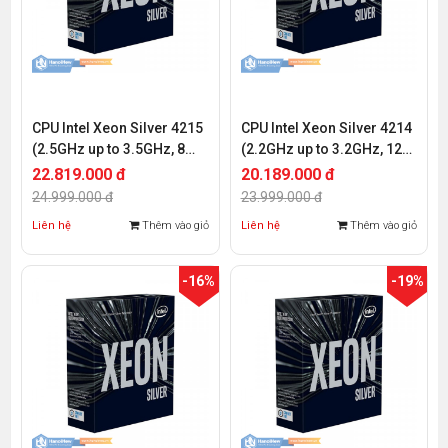
CPU Intel Xeon Silver 4215
CPU Intel Xeon Silver 4214
(2.5GHz up to 3.5GHz, 8
(2.2GHz up to 3.2GHz, 12
Cores 16 Threads, 11MB
Cores 24 Threads, 16.5MB
22.819.000 đ
20.189.000 đ
Cache, Socket Intel LGA
Cache, Socket Intel LGA
24.999.000 đ
23.999.000 đ
3647)
3647)
Liên hệ
Thêm vào giỏ
Liên hệ
Thêm vào giỏ
-16%
-19%