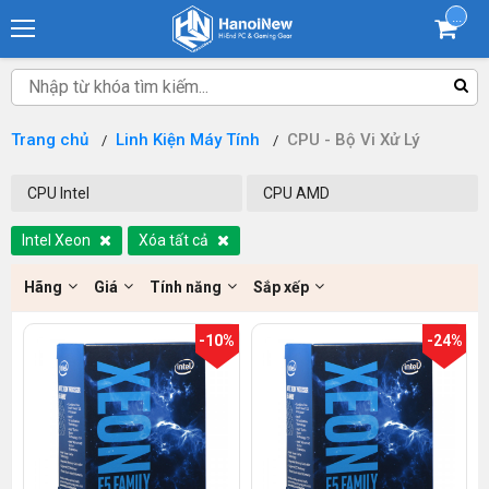
...
Trang chủ
Linh Kiện Máy Tính
CPU - Bộ Vi Xử Lý
CPU Intel
CPU AMD
Intel Xeon
Xóa tất cả
Hãng
Giá
Tính năng
Sắp xếp
-10%
-24%