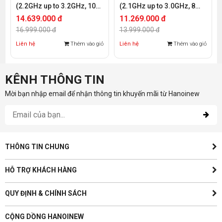
(2.2GHz up to 3.2GHz, 10
(2.1GHz up to 3.0GHz, 8
Cores 20 Threads,
Cores 16 Threads, 11MB
14.639.000 đ
11.269.000 đ
13.75MB Cache, Socket
Cache, Socket Intel LGA
16.999.000 đ
13.999.000 đ
Intel LGA 3647)
3647)
Liên hệ
Thêm vào giỏ
Liên hệ
Thêm vào giỏ
KÊNH THÔNG TIN
Mời bạn nhập email để nhận thông tin khuyến mãi từ Hanoinew
THÔNG TIN CHUNG
HỖ TRỢ KHÁCH HÀNG
QUY ĐỊNH & CHÍNH SÁCH
CỘNG DỒNG HANOINEW