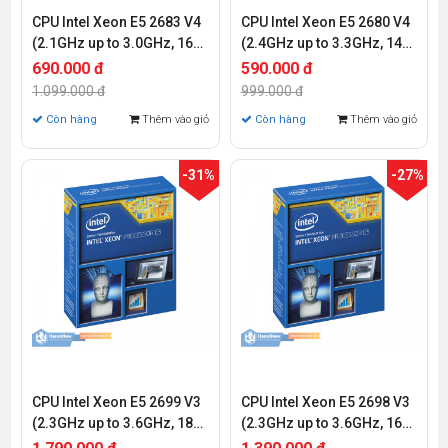
CPU Intel Xeon E5 2683 V4
CPU Intel Xeon E5 2680 V4
(2.1GHz up to 3.0GHz, 16
(2.4GHz up to 3.3GHz, 14
Cores 32 Threads, 40MB
Cores 28 Threads, 35MB
690.000 đ
590.000 đ
Cache, Socket Intel LGA
Cache, Socket Intel LGA
1.099.000 đ
999.000 đ
2011-3)
2011-3)
Còn hàng
Thêm vào giỏ
Còn hàng
Thêm vào giỏ
-31%
-27%
CPU Intel Xeon E5 2699 V3
CPU Intel Xeon E5 2698 V3
(2.3GHz up to 3.6GHz, 18
(2.3GHz up to 3.6GHz, 16
Cores 36 Threads, 45MB
Cores 32 Threads, 40MB