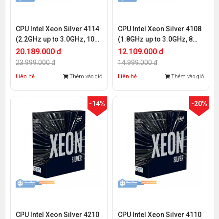
CPU Intel Xeon Silver 4114
CPU Intel Xeon Silver 4108
(2.2GHz up to 3.0GHz, 10
(1.8GHz up to 3.0GHz, 8
Cores 20 Threads,
Cores 16 Threads, 11MB
20.189.000 đ
12.109.000 đ
13.75MB Cache, Socket
Cache, Socket Intel LGA
23.999.000 đ
14.999.000 đ
Intel LGA 3647)
3647)
Liên hệ
Thêm vào giỏ
Liên hệ
Thêm vào giỏ
-14%
-20%
CPU Intel Xeon Silver 4210
CPU Intel Xeon Silver 4110