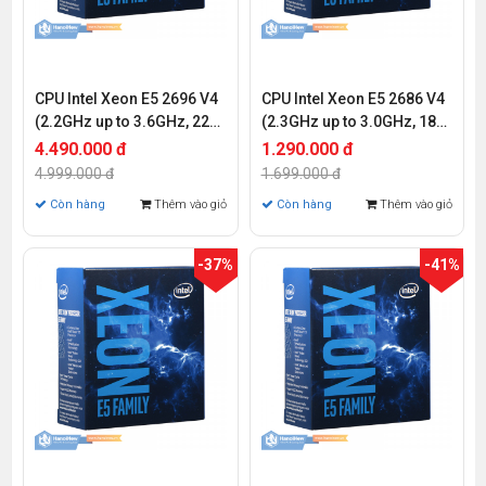
CPU Intel Xeon E5 2696 V4
CPU Intel Xeon E5 2686 V4
(2.2GHz up to 3.6GHz, 22
(2.3GHz up to 3.0GHz, 18
Cores 44 Threads, 55MB
Cores 36 Threads, 45MB
4.490.000 đ
1.290.000 đ
Cache, Socket Intel LGA
Cache, Socket Intel LGA
4.999.000 đ
1.699.000 đ
2011-3)
2011-3)
Còn hàng
Thêm vào giỏ
Còn hàng
Thêm vào giỏ
-37%
-41%