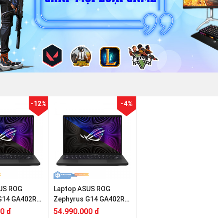
-12%
-4%
US ROG
Laptop ASUS ROG
G14 GA402RK-
Zephyrus G14 GA402RK-
yzen 7-
L8072W (Ryzen 9-
00 đ
54.990.000 đ