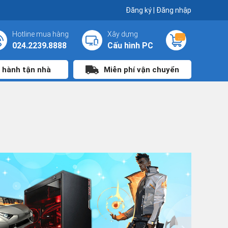
Đăng ký
|
Đăng nhập
Hotline mua hàng
Xây dựng
...
024.2239.8888
Cấu hình PC
 hành tận nhà
Miễn phí vận chuyển