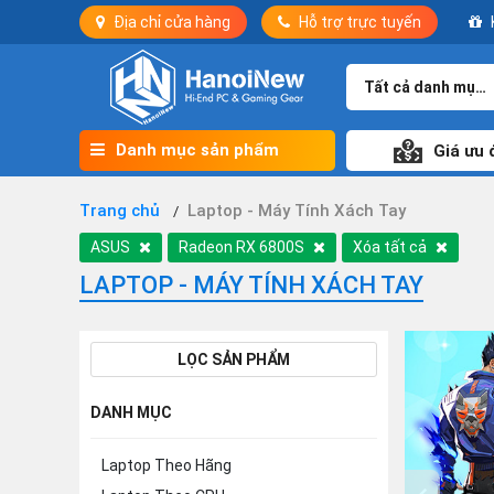
Địa chỉ cửa hàng
Hỗ trợ trực tuyến
Tất cả danh mục
Danh mục sản phẩm
Giá ưu 
Trang chủ
Laptop - Máy Tính Xách Tay
ASUS
Radeon RX 6800S
Xóa tất cả
LAPTOP - MÁY TÍNH XÁCH TAY
LỌC SẢN PHẨM
DANH MỤC
Laptop Theo Hãng