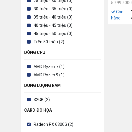
25 triệu - 30 triệu (0)
6800HS | 3
59.999.000
RX 6800S 8
30 triệu - 35 triệu (0)
Còn
WQXGA | W
35 triệu - 40 triệu (0)
hàng
40 triệu - 45 triệu (0)
45 triệu - 50 triệu (0)
Trên 50 triệu (2)
DÒNG CPU
AMD Ryzen 7 (1)
AMD Ryzen 9 (1)
DUNG LƯỢNG RAM
32GB (2)
CARD ĐỒ HỌA
Radeon RX 6800S (2)