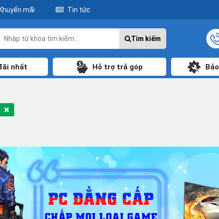
Khuyến mãi
Tin tức
Tìm kiếm
đãi nhất
Hỗ trợ trả góp
Bảo
ả