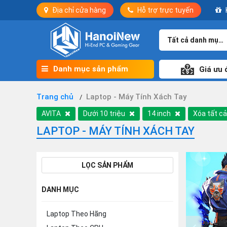
Địa chỉ cửa hàng
Hỗ trợ trực tuyến
Tất cả danh mục
Danh mục sản phẩm
Giá ưu 
Trang chủ
Laptop - Máy Tính Xách Tay
AVITA
Dưới 10 triệu
14 inch
Xóa tất c
LAPTOP - MÁY TÍNH XÁCH TAY
LỌC SẢN PHẨM
DANH MỤC
Laptop Theo Hãng