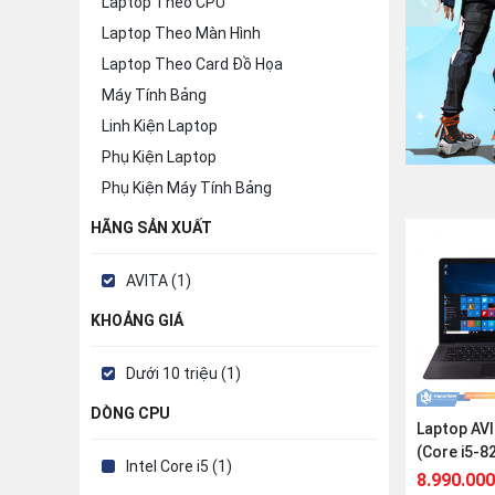
Laptop Theo CPU
Laptop Theo Màn Hình
Laptop Theo Card Đồ Họa
Máy Tính Bảng
Linh Kiện Laptop
Phụ Kiện Laptop
Phụ Kiện Máy Tính Bảng
HÃNG SẢN XUẤT
AVITA (1)
KHOẢNG GIÁ
Dưới 10 triệu (1)
DÒNG CPU
Laptop AV
(Core i5-82
Intel Core i5 (1)
256GB | Int
8.990.000