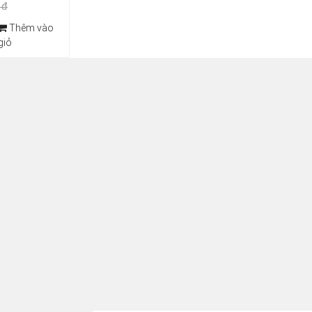
in 10)
 đ
Thêm vào
giỏ