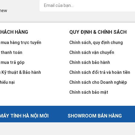
inew
KHÁCH HÀNG
QUY ĐỊNH & CHÍNH SÁCH
mua hàng trực tuyến
Chính sách, quy định chung
 thanh toán
Chính sách vận chuyển
 mua trả góp
Chính sách bảo hành
u Kỹ thuật & Bảo hành
Chính sách đổi trả và hoàn tiền
hiếu nại
Chính sách cho Doanh nghiệp
Chính sách bảo mật
ÁY TÍNH HÀ NỘI MỚI
SHOWROOM BÁN HÀNG
30 Võ Văn Dũng - Đống Đa - Hà
ính Hà Nội Mới