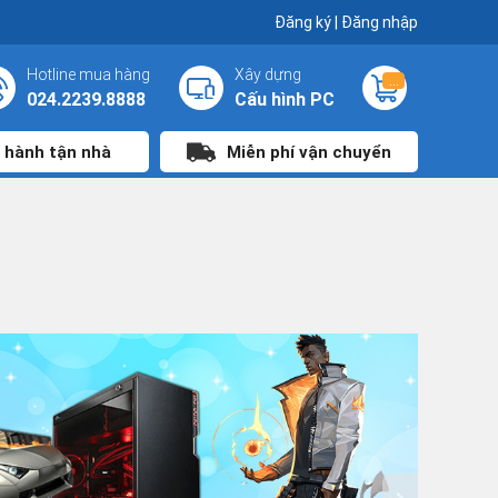
Đăng ký
|
Đăng nhập
Hotline mua hàng
Xây dựng
...
024.2239.8888
Cấu hình PC
 hành tận nhà
Miễn phí vận chuyển