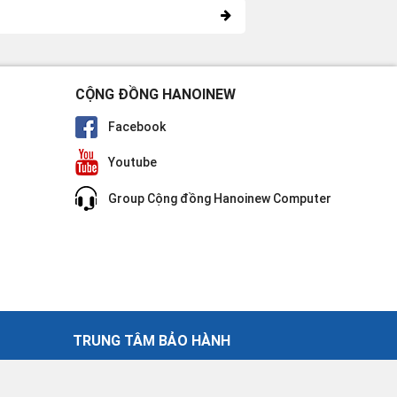
CỘNG ĐỒNG HANOINEW
Facebook
Youtube
Group Cộng đồng Hanoinew Computer
TRUNG TÂM BẢO HÀNH
 Nội
30 Võ Văn Dũng - Đống Đa - Hà Nội