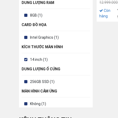
inch HD | W
12.999.000
DUNG LƯỢNG RAM
Còn
8GB (1)
hàng
CARD ĐỒ HỌA
Intel Graphics (1)
KÍCH THƯỚC MÀN HÌNH
14 inch (1)
DUNG LƯỢNG Ổ CỨNG
256GB SSD (1)
MÀN HÌNH CẢM ỨNG
Không (1)