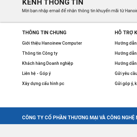
KÊNH THÔNG TIN
Mời bạn nhập email để nhận thông tin khuyến mãi từ Hano
THÔNG TIN CHUNG
HỖ TRỢ 
Giới thiệu Hanoinew Computer
Hướng dẫn 
Thông tin Công ty
Hướng dẫn
Khách hàng Doanh nghiệp
Hướng dẫn
Liên hệ - Góp ý
Gửi yêu cầ
Xây dựng cấu hình pc
Gửi góp ý, k
CÔNG TY CỔ PHẦN THƯƠNG MẠI VÀ CÔNG NGHỆ M
©2021 - Công Ty Cổ Phần Thương Mại Và Công Nghệ Máy T