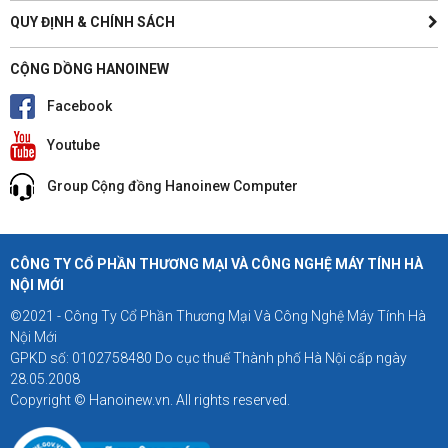
QUY ĐỊNH & CHÍNH SÁCH
CỘNG DỒNG HANOINEW
Facebook
Youtube
Group Cộng đồng Hanoinew Computer
CÔNG TY CỔ PHẦN THƯƠNG MẠI VÀ CÔNG NGHỆ MÁY TÍNH HÀ
NỘI MỚI
©2021 - Công Ty Cổ Phần Thương Mại Và Công Nghệ Máy Tính Hà
Nội Mới
GPKD số: 0102758480 Do cục thuế Thành phố Hà Nội cấp ngày
28.05.2008
Copyright © Hanoinew.vn. All rights reserved.