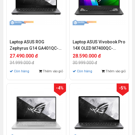
Laptop ASUS ROG
Laptop ASUS Vivobook Pro
Zephyrus G14 GA401QC-
14X OLED M7400QC-
K2199W ( Ryzen 7-5800HS
KM013W (Ryzen 5-5600H |
27.490.000 đ
28.590.000 đ
| 8GB | 512GB | RTX 3050 |
16GB | 512GB | RTX 3050
34.999.000 đ
30.999.000 đ
14 inch WQXGA | Win 11)
4GB | 14.0 inch 2.8K | Win
Còn hàng
Thêm vào giỏ
Còn hàng
Thêm vào giỏ
11)
-4%
-5%