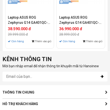
Laptop ASUS ROG
Laptop ASUS ROG
Zephyrus G14 GA401QC-
Zephyrus G14 GA401QC-
HZ100T (Ryzen 9-5900HS |
HZ133T (Ryzen 9-5900HS |
38.590.000 đ
36.990.000 đ
16GB | 512GB | RTX 3050
16GB | 512GB | RTX 3050
39.999.000 đ
38.999.000 đ
4GB | 14.0 inch FHD | Win
4GB | 14.0 inch FHD | Win
Còn hàng
Thêm vào giỏ
Còn hàng
Thêm vào giỏ
10)
10)
KÊNH THÔNG TIN
Mời bạn nhập email để nhận thông tin khuyến mãi từ Hanoinew
THÔNG TIN CHUNG
HỖ TRỢ KHÁCH HÀNG