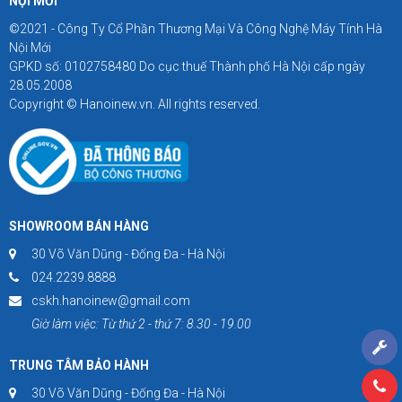
NỘI MỚI
©2021 - Công Ty Cổ Phần Thương Mại Và Công Nghệ Máy Tính Hà
Nội Mới
GPKD số: 0102758480 Do cục thuế Thành phố Hà Nội cấp ngày
28.05.2008
Copyright © Hanoinew.vn. All rights reserved.
SHOWROOM BÁN HÀNG
30 Võ Văn Dũng - Đống Đa - Hà Nội
024.2239.8888
cskh.hanoinew@gmail.com
Giờ làm việc: Từ thứ 2 - thứ 7: 8.30 - 19.00
TRUNG TÂM BẢO HÀNH
30 Võ Văn Dũng - Đống Đa - Hà Nội