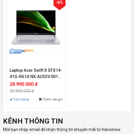
-6%
Laptop Acer Swift X SFX14-
41G-R61A NX.AU3SV.001
(Ryzen 5-5600U | 16GB |
28.990.000 đ
1TB | RTX 3050Ti 4GB | 14.0
30.999.000 đ
inch FHD | Win 10)
Còn hàng
Thêm vào giỏ
KÊNH THÔNG TIN
Mời bạn nhập email để nhận thông tin khuyến mãi từ Hanoinew