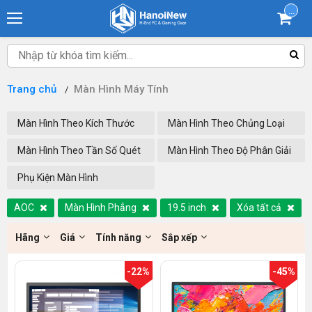
...
Trang chủ
Màn Hình Máy Tính
Màn Hình Theo Kích Thước
Màn Hình Theo Chủng Loại
Màn Hình Theo Tần Số Quét
Màn Hình Theo Độ Phân Giải
Phụ Kiện Màn Hình
AOC
Màn Hình Phẳng
19.5 inch
Xóa tất cả
Hãng
Giá
Tính năng
Sắp xếp
-22%
-45%