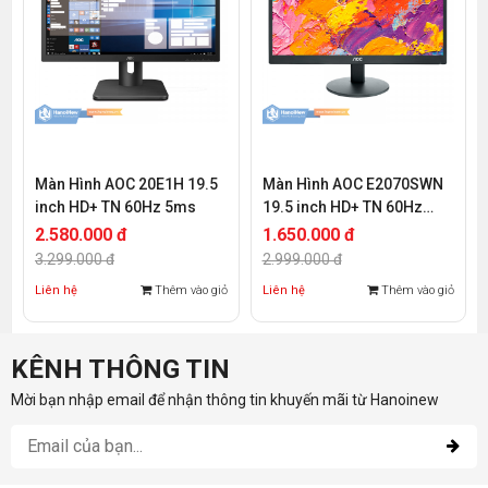
Màn Hình AOC 20E1H 19.5
Màn Hình AOC E2070SWN
inch HD+ TN 60Hz 5ms
19.5 inch HD+ TN 60Hz
5ms
2.580.000 đ
1.650.000 đ
3.299.000 đ
2.999.000 đ
Liên hệ
Thêm vào giỏ
Liên hệ
Thêm vào giỏ
KÊNH THÔNG TIN
Mời bạn nhập email để nhận thông tin khuyến mãi từ Hanoinew