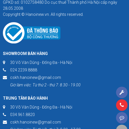
GPKD số: 0102758480 Do cục thuế Thành phố Hà Nội cấp ngày
28.05.2008
Copyright © Hanoinew.vn. All rights reserved.
SHOWROOM BÁN HÀNG
30 Võ Văn Dũng - Đống Đa - Hà Nội
024.2239.8888
cskh.hanoinew@gmail.com
Giờ làm việc: Từ thứ 2 - thứ 7: 8.30 - 19.00
TRUNG TÂM BẢO HÀNH
30 Võ Văn Dũng - Đống Đa - Hà Nội
034.961.8820
cskh.hanoinew@gmail.com