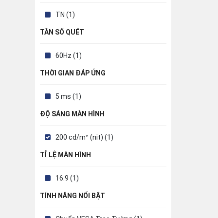
TN (1)
TẦN SỐ QUÉT
60Hz (1)
THỜI GIAN ĐÁP ỨNG
5 ms (1)
ĐỘ SÁNG MÀN HÌNH
200 cd/m² (nit) (1)
TỈ LỆ MÀN HÌNH
16:9 (1)
TÍNH NĂNG NỔI BẬT