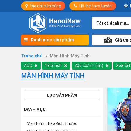
Địa chỉ cửa hàng
Hỗ trợ trực tuyến
Tất cả danh mục
Danh mục sản phẩm
Giá ưu 
Trang chủ
Màn Hình Máy Tính
AOC
19.5 inch
200 cd/m² (nit)
Xóa tất
MÀN HÌNH MÁY TÍNH
LỌC SẢN PHẨM
DANH MỤC
Màn Hình Theo Kích Thước