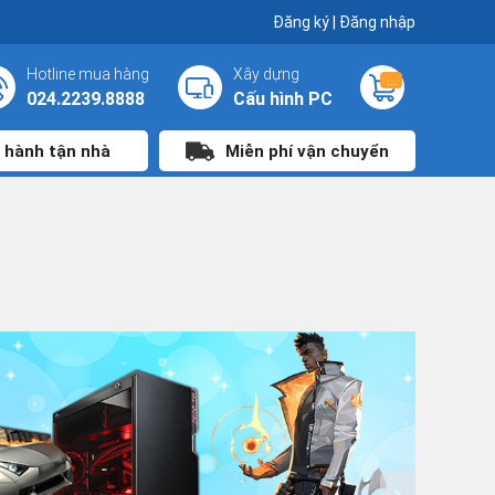
Đăng ký
|
Đăng nhập
Hotline mua hàng
Xây dựng
...
024.2239.8888
Cấu hình PC
 hành tận nhà
Miễn phí vận chuyển