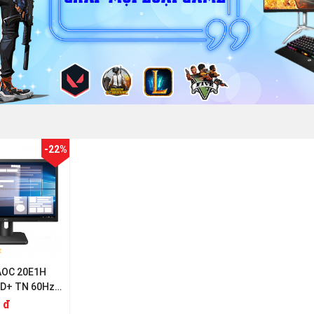
-22%
AOC 20E1H
HD+ TN 60Hz
 đ