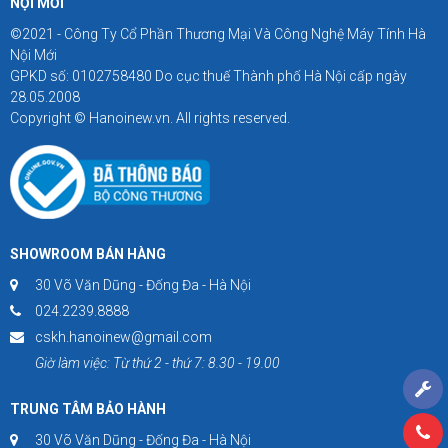
NỘI MỚI
©2021 - Công Ty Cổ Phần Thương Mại Và Công Nghệ Máy Tính Hà
Nội Mới
GPKD số: 0102758480 Do cục thuế Thành phố Hà Nội cấp ngày
28.05.2008
Copyright © Hanoinew.vn. All rights reserved.
SHOWROOM BÁN HÀNG
30 Võ Văn Dũng - Đống Đa - Hà Nội
024.2239.8888
cskh.hanoinew@gmail.com
Giờ làm việc: Từ thứ 2 - thứ 7: 8.30 - 19.00
TRUNG TÂM BẢO HÀNH
30 Võ Văn Dũng - Đống Đa - Hà Nội