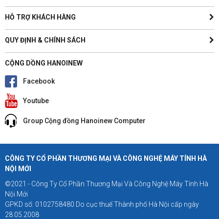
HỖ TRỢ KHÁCH HÀNG
QUY ĐỊNH & CHÍNH SÁCH
CỘNG DỒNG HANOINEW
Facebook
Youtube
Group Cộng đồng Hanoinew Computer
CÔNG TY CỔ PHẦN THƯƠNG MẠI VÀ CÔNG NGHỆ MÁY TÍNH HÀ
NỘI MỚI
©2021 - Công Ty Cổ Phần Thương Mại Và Công Nghệ Máy Tính Hà
Nội Mới
GPKD số: 0102758480 Do cục thuế Thành phố Hà Nội cấp ngày
28.05.2008