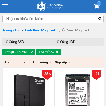
...
Trang chủ
Linh Kiện Máy Tính
Ổ Cứng Máy Tính
Ổ Cứng SSD
Ổ Cứng HDD
1 triệu - 1.5 triệu
Xóa tất cả
Hãng
Giá
Tính năng
Sắp xếp
-35%
-13%