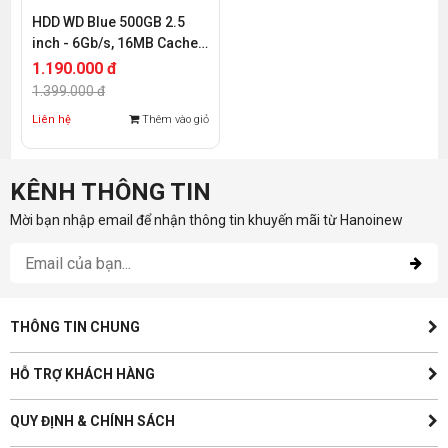
HDD WD Blue 500GB 2.5
inch - 6Gb/s, 16MB Cache,
5400rpm
1.190.000 đ
1.399.000 đ
Liên hệ
Thêm vào giỏ
KÊNH THÔNG TIN
Mời bạn nhập email để nhận thông tin khuyến mãi từ Hanoinew
THÔNG TIN CHUNG
HỖ TRỢ KHÁCH HÀNG
QUY ĐỊNH & CHÍNH SÁCH