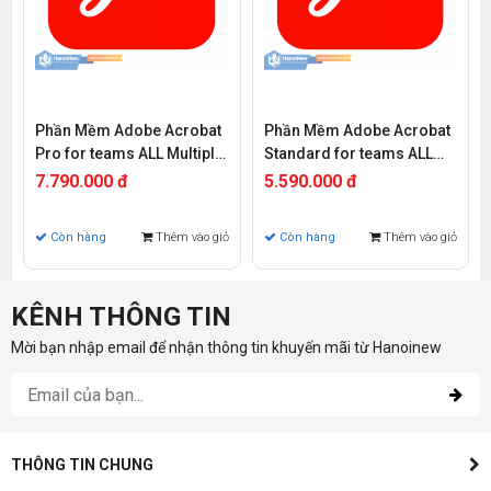
Phần Mềm Adobe Acrobat
Phần Mềm Adobe Acrobat
Pro for teams ALL Multiple
Standard for teams ALL
Platforms Multi Asian
Multiple Platforms Multi
7.790.000 đ
5.590.000 đ
Languages Subscription
Asian Languages
New 12 Months
Subscription New 12
Còn hàng
Thêm vào giỏ
Còn hàng
Thêm vào giỏ
65304470CA01 A12
Months 65304883CA01 A1
KÊNH THÔNG TIN
Mời bạn nhập email để nhận thông tin khuyến mãi từ Hanoinew
THÔNG TIN CHUNG