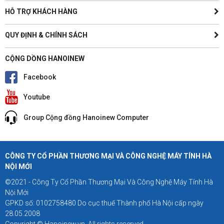
HỖ TRỢ KHÁCH HÀNG
QUY ĐỊNH & CHÍNH SÁCH
CỘNG DỒNG HANOINEW
Facebook
Youtube
Group Cộng đồng Hanoinew Computer
CÔNG TY CỔ PHẦN THƯƠNG MẠI VÀ CÔNG NGHỆ MÁY TÍNH HÀ
NỘI MỚI
©2021 - Công Ty Cổ Phần Thương Mại Và Công Nghệ Máy Tính Hà
Nội Mới
GPKD số: 0102758480 Do cục thuế Thành phố Hà Nội cấp ngày
28.05.2008