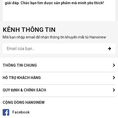
giải đáp. Chúc bạn tìm được sản phẩm mà mình yêu thích!
KÊNH THÔNG TIN
Mời bạn nhập email để nhận thông tin khuyến mãi từ Hanoinew
THÔNG TIN CHUNG
HỖ TRỢ KHÁCH HÀNG
QUY ĐỊNH & CHÍNH SÁCH
CỘNG DỒNG HANOINEW
Facebook