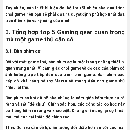
Tuy nhiên, các thiết bị hiện đại hỗ trợ rất nhiều cho quá trình
chơi game nên bạn sẽ phải đưa ra quyết định phù hợp nhất dựa
trên điều kiện và kỹ năng của mình.
3. Tổng hợp top 5 Gaming gear quan trọng
mà một game thủ cần có
3.1. Bàn phím cơ
Đối với một game thủ, bàn phím cơ là một trong những thiết bị
quan trọng nhất. Vì cảm giác chơi game và độ cao của phím có
ảnh hưởng trực tiếp đến quá trình chơi game. Bàn phím cao
cấp có khả năng hỗ trợ Macro và mang đến cho game thủ
nhiều lợi thế.
Bàn phím cơ khi gõ sẽ cho chúng ta cảm giác bấm thực sự rõ
ràng và rất “dễ chịu”. Chính xác hơn, các công tắc cơ học này
có tiếng bấm rõ ràng và khác biệt. Không chỉ mang lại sự thoải
mái mà còn cải thiện độ chính xác.
Theo đó yêu cầu về lực ấn tương đối thấp hơn so với các loại