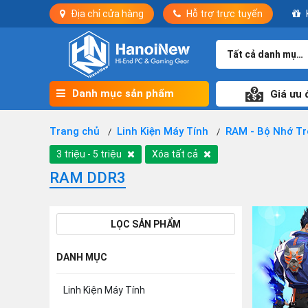
Địa chỉ cửa hàng
Hỗ trợ trực tuyến
Tất cả danh mục
Danh mục sản phẩm
Giá ưu 
Trang chủ
Linh Kiện Máy Tính
RAM - Bộ Nhớ T
3 triệu - 5 triệu
Xóa tất cả
RAM DDR3
LỌC SẢN PHẨM
DANH MỤC
Linh Kiện Máy Tính