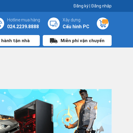
Đăng ký
|
Đăng nhập
Hotline mua hàng
Xây dựng
...
024.2239.8888
Cấu hình PC
 hành tận nhà
Miễn phí vận chuyển