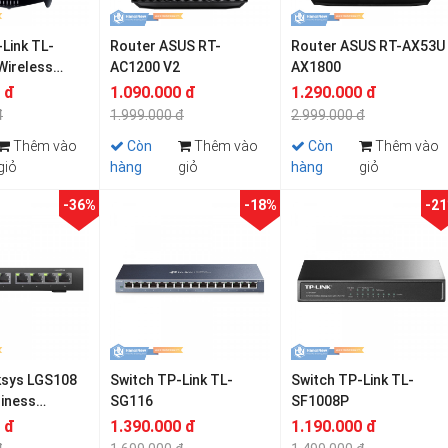
Link TL-
Router ASUS RT-
Router ASUS RT-AX53U
ireless
AC1200 V2
AX1800
 đ
1.090.000 đ
1.290.000 đ
đ
1.999.000 đ
2.999.000 đ
Thêm vào
Còn
Thêm vào
Còn
Thêm vào
giỏ
hàng
giỏ
hàng
giỏ
-36%
-18%
-2
ksys LGS108
Switch TP-Link TL-
Switch TP-Link TL-
siness
SG116
SF1008P
gabit
 đ
1.390.000 đ
1.190.000 đ