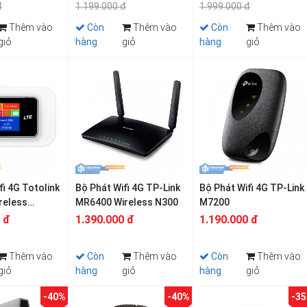
đ
1.199.000 đ
1.999.000 đ
Thêm vào
Còn
Thêm vào
Còn
Thêm vào
giỏ
hàng
giỏ
hàng
giỏ
fi 4G Totolink
Bộ Phát Wifi 4G TP-Link
Bộ Phát Wifi 4G TP-Link
reless
MR6400 Wireless N300
M7200
 đ
1.390.000 đ
1.190.000 đ
Thêm vào
Còn
Thêm vào
Còn
Thêm vào
giỏ
hàng
giỏ
hàng
giỏ
-40%
-40%
-3