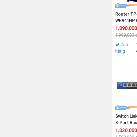
Router TP-
WR941HP W
N450Mbps
1.090.000
1.999.000 
Còn
hàng
Switch Lin
8-Port Bu
Desktop Gi
1.030.000