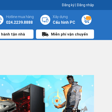
Đăng ký
|
Đăng nhập
Hotline mua hàng
Xây dựng
...
024.2239.8888
Cấu hình PC
 hành tận nhà
Miễn phí vận chuyển