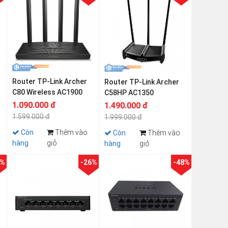
Router TP-Link Archer
Router TP-Link Archer
C80 Wireless AC1900
C58HP AC1350
1.090.000 đ
1.490.000 đ
1.599.000 đ
1.999.000 đ
Còn
Thêm vào
Còn
Thêm vào
hàng
giỏ
hàng
giỏ
7%
-26%
-48%