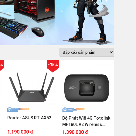
7%
-15%
Router ASUS RT-AX52
Bộ Phát Wifi 4G Totolink
MF180L V2 Wireless
N150Mbps
1.190.000 đ
1.390.000 đ