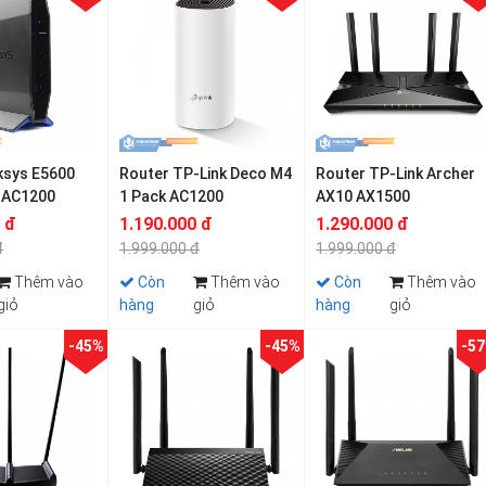
ksys E5600
Router TP-Link Deco M4
Router TP-Link Archer
 AC1200
1 Pack AC1200
AX10 AX1500
 đ
1.190.000 đ
1.290.000 đ
đ
1.999.000 đ
1.999.000 đ
Thêm vào
Còn
Thêm vào
Còn
Thêm vào
giỏ
hàng
giỏ
hàng
giỏ
-45%
-45%
-5