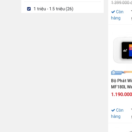
1.399.000 
1 triệu - 1.5 triệu (26)
Còn
hàng
Bộ Phát Wi
MF180L Wi
N150Mbps
1.190.000
Còn
hàng