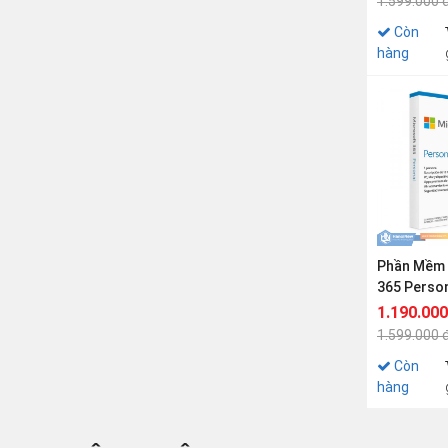
1.599.000 
Còn
hàng
Phần Mềm 
365 Person
APAC EM S
1.190.000
Medialess
1.599.000 
Còn
hàng