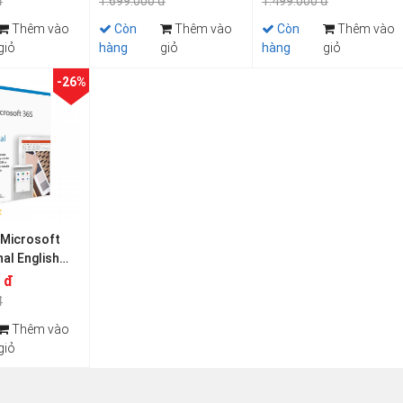
đ
1.699.000 đ
1.499.000 đ
Thêm vào
Còn
Thêm vào
Còn
Thêm vào
giỏ
hàng
giỏ
hàng
giỏ
-26%
Microsoft
al English
ubscr 1YR
 đ
đ
Thêm vào
giỏ