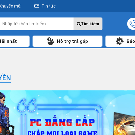
Khuyến mãi
Tin tức
Tìm kiếm
đãi nhất
Hỗ trợ trả góp
Bảo
YỀN