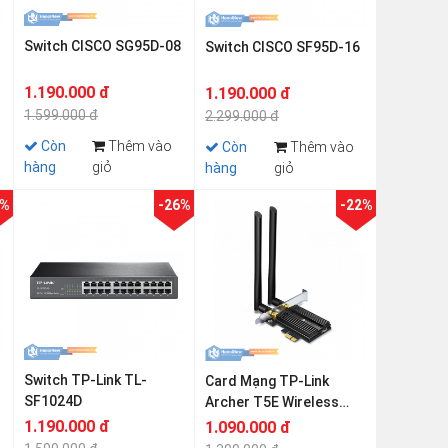
Switch CISCO SG95D-08
Switch CISCO SF95D-16
1.190.000 đ
1.190.000 đ
1.599.000 đ
2.299.000 đ
Còn
Thêm vào
Còn
Thêm vào
hàng
giỏ
hàng
giỏ
1%
-26%
-22%
Switch TP-Link TL-
Card Mạng TP-Link
SF1024D
Archer T5E Wireless
AC1200
1.190.000 đ
1.090.000 đ