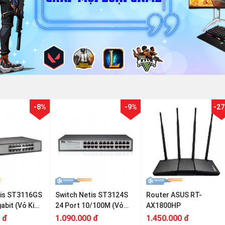
-8%
-9%
-2
tis ST3116GS
Switch Netis ST3124S
Router ASUS RT-
gabit (Vỏ Kim
24 Port 10/100M (Vỏ
AX1800HP
Kim Loại)
 đ
1.090.000 đ
1.450.000 đ