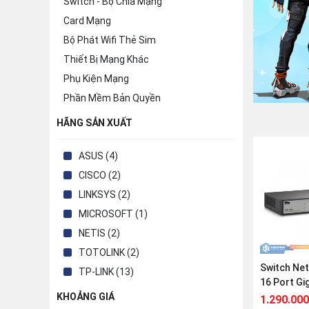
Switch - Bộ Chia Mạng
Card Mạng
Bộ Phát Wifi Thẻ Sim
Thiết Bị Mạng Khác
Phụ Kiện Mạng
Phần Mềm Bản Quyền
HÃNG SẢN XUẤT
ASUS (4)
CISCO (2)
LINKSYS (2)
MICROSOFT (1)
NETIS (2)
TOTOLINK (2)
Switch Ne
TP-LINK (13)
16 Port Gi
KHOẢNG GIÁ
Loại)
1.290.000