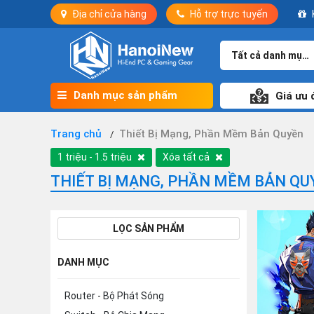
Địa chỉ cửa hàng
Hỗ trợ trực tuyến
Tất cả danh mục
Danh mục sản phẩm
Giá ưu 
Trang chủ
Thiết Bị Mạng, Phần Mềm Bản Quyền
1 triệu - 1.5 triệu
Xóa tất cả
THIẾT BỊ MẠNG, PHẦN MỀM BẢN QU
LỌC SẢN PHẨM
DANH MỤC
Router - Bộ Phát Sóng