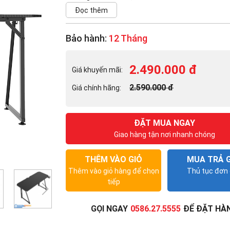
Đọc thêm
Bảo hành:
12 Tháng
2.490.000 đ
Giá khuyến mãi:
2.590.000 đ
Giá chính hãng:
ĐẶT MUA NGAY
Giao hàng tận nơi nhanh chóng
THÊM VÀO GIỎ
MUA TRẢ 
Thêm vào giỏ hàng để chọn
Thủ tục đơn 
tiếp
GỌI NGAY
0586.27.5555
ĐỂ ĐẶT HÀ