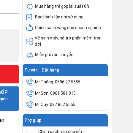
Mua hàng trả góp lãi suất 0%
Bảo hành tận nơi sử dụng
Chính sách vàng cho doanh nghiệp
Vệ sinh máy, hỗ trợ phần mềm trọn
đời
Miễn phí vận chuyển
Tư vấn - Đặt hàng
Mr.Thăng: 0586.27.5555
GÓP
Mr.Sơn: 0961.581.815
giản
Mr.Quý: 097.852.5555
NG
Trợ giúp
Chính sách vận chuyển