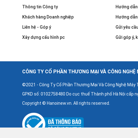
Thông tin Công ty
Hướng dẫn
Khách hàng Doanh nghiệp
Hướng dẫn
Liên hệ - Góp ý
Gửi yêu cầ
Xây dựng cấu hình pc
Gửi góp ý, k
CÔNG TY CỔ PHẦN THƯƠNG MẠI VÀ CÔNG NGHỆ M
©2021 - Công Ty Cổ Phần Thương Mại Và Công Nghệ Máy T
GPKD số: 0102758480 Do cục thuế Thành phố Hà Nội cấp n
Copyright © Hanoinew.vn. All rights reserved.