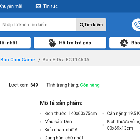
Khuyến mãi
Tin tức
Tìm kiếm
đãi nhất
Hỗ trợ trả góp
Bảo
Bàn Chơi Game
Bàn E-Dra EGT1460A
1
Lượt xem:
649
Tình trạng hàng:
Còn hàng
Mô tả sản phẩm:
Kích thước: 140x60x75cm
Cân nặng: 19,5 K
Mầu sắc: Đen
Kích thước vỏ hộ
80x69x13cm
Kiểu chân: chữ A
Dạng bàn: chữ nhật