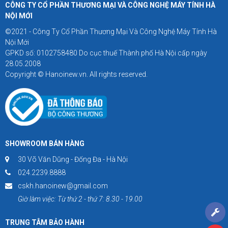
CÔNG TY CỔ PHẦN THƯƠNG MẠI VÀ CÔNG NGHỆ MÁY TÍNH HÀ
NỘI MỚI
©2021 - Công Ty Cổ Phần Thương Mại Và Công Nghệ Máy Tính Hà
Nội Mới
GPKD số: 0102758480 Do cục thuế Thành phố Hà Nội cấp ngày
28.05.2008
Copyright © Hanoinew.vn. All rights reserved.
SHOWROOM BÁN HÀNG
30 Võ Văn Dũng - Đống Đa - Hà Nội
024.2239.8888
cskh.hanoinew@gmail.com
Giờ làm việc: Từ thứ 2 - thứ 7: 8.30 - 19.00
TRUNG TÂM BẢO HÀNH