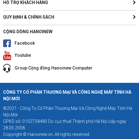
HỖ TRỢ KHÁCH HÀNG
QUY ĐỊNH & CHÍNH SÁCH
CỘNG DỒNG HANOINEW
Facebook
Youtube
Group Cộng đồng Hanoinew Computer
CÔNG TY CỔ PHẦN THƯƠNG MẠI VÀ CÔNG NGHỆ MÁY TÍNH HÀ
NỘI MỚI
©2021 - Công Ty Cổ Phần Thương Mại Và Công Nghệ Máy Tính Hà
Nội Mới
GPKD số: 0102758480 Do cục thuế Thành phố Hà Nội cấp ngày
28.05.2008
Copyright © Hanoinew.vn. All rights reserved.