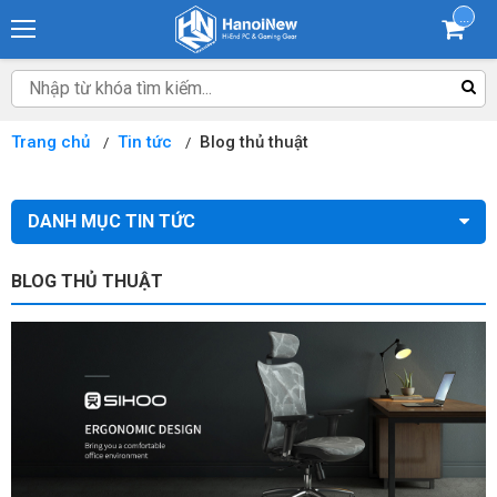
...
Trang chủ
Tin tức
Blog thủ thuật
DANH MỤC TIN TỨC
BLOG THỦ THUẬT