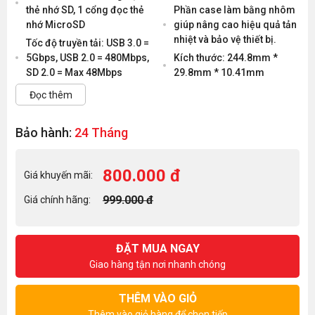
thẻ nhớ SD, 1 cổng đọc thẻ
Phần case làm bằng nhôm
nhớ MicroSD
giúp nâng cao hiệu quả tản
nhiệt và bảo vệ thiết bị.
Tốc độ truyền tải: USB 3.0 =
5Gbps, USB 2.0 = 480Mbps,
Kích thước: 244.8mm *
SD 2.0 = Max 48Mbps
29.8mm * 10.41mm
Đọc thêm
Bảo hành:
24 Tháng
800.000 đ
Giá khuyến mãi:
999.000 đ
Giá chính hãng:
ĐẶT MUA NGAY
Giao hàng tận nơi nhanh chóng
THÊM VÀO GIỎ
Thêm vào giỏ hàng để chọn tiếp