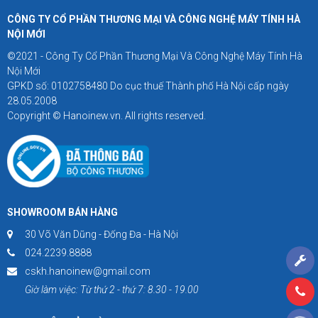
CÔNG TY CỔ PHẦN THƯƠNG MẠI VÀ CÔNG NGHỆ MÁY TÍNH HÀ
NỘI MỚI
©2021 - Công Ty Cổ Phần Thương Mại Và Công Nghệ Máy Tính Hà
Nội Mới
GPKD số: 0102758480 Do cục thuế Thành phố Hà Nội cấp ngày
28.05.2008
Copyright © Hanoinew.vn. All rights reserved.
SHOWROOM BÁN HÀNG
30 Võ Văn Dũng - Đống Đa - Hà Nội
024.2239.8888
cskh.hanoinew@gmail.com
Giờ làm việc: Từ thứ 2 - thứ 7: 8.30 - 19.00