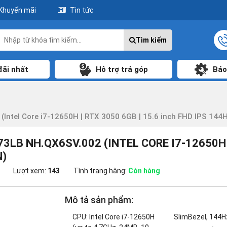
Khuyến mãi
Tin tức
Tìm kiếm
đãi nhất
Hỗ trợ trả góp
Bảo
ntel Core i7-12650H | RTX 3050 6GB | 15.6 inch FHD IPS 144Hz
LB NH.QX6SV.002 (INTEL CORE I7-12650H |
N)
Lượt xem:
143
Tình trạng hàng:
Còn hàng
Mô tả sản phẩm:
CPU: Intel Core i7-12650H
SlimBezel, 144H