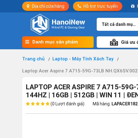
Địa chỉ cửa hàng
Hỗ trợ trực tuyến
Tất cả danh mục
Danh mục sản phẩm
Giá ưu 
Trang chủ
Laptop - Máy Tính Xách Tay
Laptop Acer Aspire 7 A715-59G-73LB NH.QX6SV.002 (I
LAPTOP ACER ASPIRE 7 A715-59G-73
144HZ | 16GB | 512GB | WIN 11 | ĐE
(0 Lượt đánh giá)
Mã hàng:
LAPACER182