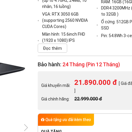
(up to 4.7GHz, 24MB, 10
RAM: 16GB (16G
nhân, 16 luồng)
DDR4 3200MHz (2
VGA: RTX 3050 6GB
to 32GB )
(supporting 2560 NVIDIA
Ổ cứng: 512GB 
CUDA Cores)
SSD
Màn hình: 15.6inch FHD
Pin: 54.8Wh 3-cel
(1920 x 1080) IPS
Đọc thêm
Bảo hành:
24 Tháng (Pin 12 Tháng)
21.890.000 đ
[ Giá đ
Giá khuyến mãi:
]
22.999.000 đ
Giá chính hãng:
Quà tặng ưu đãi kèm theo
QUÀ TẶNG