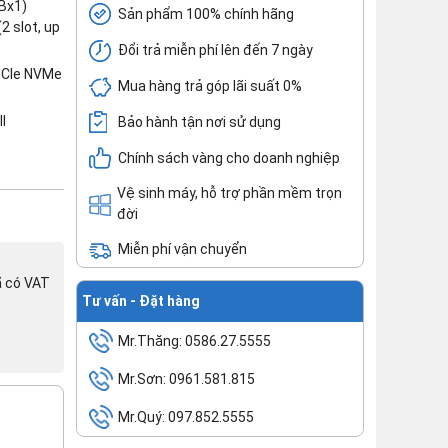
Bx1)
Sản phẩm 100% chính hãng
 slot, up
Đổi trả miễn phí lên đến 7 ngày
PCIe NVMe
Mua hàng trả góp lãi suất 0%
l
Bảo hành tận nơi sử dụng
Chính sách vàng cho doanh nghiệp
Vệ sinh máy, hỗ trợ phần mềm trọn
đời
Miễn phí vận chuyển
ã có VAT
Tư vấn - Đặt hàng
Mr.Thăng: 0586.27.5555
Mr.Sơn: 0961.581.815
Mr.Quý: 097.852.5555