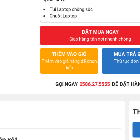
Túi Laptop chống sốc
Chuột Laptop
ĐẶT MUA NGAY
Giao hàng tận nơi nhanh chóng
THÊM VÀO GIỎ
MUA TRẢ 
Thêm vào giỏ hàng để chọn
Thủ tục đơn 
tiếp
GỌI NGAY
0586.27.5555
ĐỂ ĐẶT HÀ
Th
ận xét