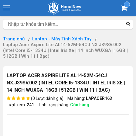
...
Trang chủ
Laptop - Máy Tính Xách Tay
Laptop Acer Aspire Lite AL14-52M-54CJ NX.J39SV.002
(Intel Core i5-1334U | Intel Iris Xe | 14 inch WUXGA |16GB |
512GB | Win 11 | Bạc)
LAPTOP ACER ASPIRE LITE AL14-52M-54CJ
NX.J39SV.002 (INTEL CORE I5-1334U | INTEL IRIS XE |
14 INCH WUXGA |16GB | 512GB | WIN 11 | BẠC)
(0 Lượt đánh giá)
Mã hàng:
LAPACER163
Lượt xem:
241
Tình trạng hàng:
Còn hàng