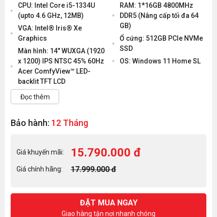
CPU: Intel Core i5-1334U
RAM: 1*16GB 4800MHz
(upto 4.6 GHz, 12MB)
DDR5 (Nâng cấp tối đa 64
GB)
VGA: Intel® Iris® Xe
Graphics
Ổ cứng: 512GB PCIe NVMe
SSD
Màn hình: 14" WUXGA (1920
x 1200) IPS NTSC 45% 60Hz
OS: Windows 11 Home SL
Acer ComfyView™ LED-
backlit TFT LCD
Đọc thêm
Bảo hành:
12 Tháng
15.790.000 đ
Giá khuyến mãi:
17.999.000 đ
Giá chính hãng:
ĐẶT MUA NGAY
Giao hàng tận nơi nhanh chóng