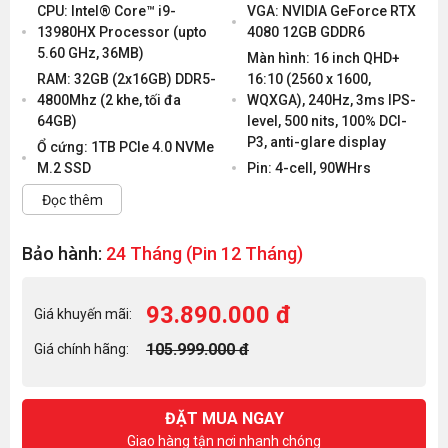
CPU: Intel® Core™ i9-
VGA: NVIDIA GeForce RTX
13980HX Processor (upto
4080 12GB GDDR6
5.60 GHz, 36MB)
Màn hình: 16 inch QHD+
RAM: 32GB (2x16GB) DDR5-
16:10 (2560 x 1600,
4800Mhz (2 khe, tối đa
WQXGA), 240Hz, 3ms IPS-
64GB)
level, 500 nits, 100% DCI-
P3, anti-glare display
Ổ cứng: 1TB PCIe 4.0 NVMe
M.2 SSD
Pin: 4-cell, 90WHrs
Đọc thêm
Bảo hành:
24 Tháng (Pin 12 Tháng)
93.890.000 đ
Giá khuyến mãi:
105.999.000 đ
Giá chính hãng:
ĐẶT MUA NGAY
Giao hàng tận nơi nhanh chóng