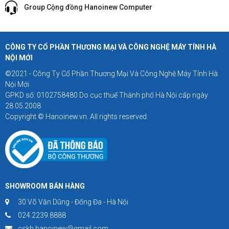
Group Cộng đồng Hanoinew Computer
CÔNG TY CỔ PHẦN THƯƠNG MẠI VÀ CÔNG NGHỆ MÁY TÍNH HÀ
NỘI MỚI
©2021 - Công Ty Cổ Phần Thương Mại Và Công Nghệ Máy Tính Hà
Nội Mới
GPKD số: 0102758480 Do cục thuế Thành phố Hà Nội cấp ngày
28.05.2008
Copyright © Hanoinew.vn. All rights reserved.
SHOWROOM BÁN HÀNG
30 Võ Văn Dũng - Đống Đa - Hà Nội
024.2239.8888
cskh.hanoinew@gmail.com