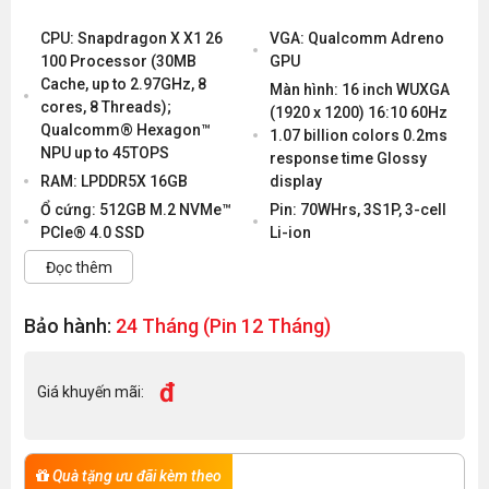
CPU: Snapdragon X X1 26
VGA: Qualcomm Adreno
100 Processor (30MB
GPU
Cache, up to 2.97GHz, 8
Màn hình: 16 inch WUXGA
cores, 8 Threads);
(1920 x 1200) 16:10 60Hz
Qualcomm® Hexagon™
1.07 billion colors 0.2ms
NPU up to 45TOPS
response time Glossy
RAM: LPDDR5X 16GB
display
Ổ cứng: 512GB M.2 NVMe™
Pin: 70WHrs, 3S1P, 3-cell
PCIe® 4.0 SSD
Li-ion
Đọc thêm
Bảo hành:
24 Tháng (Pin 12 Tháng)
đ
Giá khuyến mãi:
Quà tặng ưu đãi kèm theo