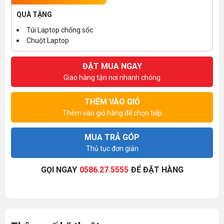
QUÀ TẶNG
Túi Laptop chống sốc
Chuột Laptop
ĐẶT MUA NGAY
Giao hàng tận nơi nhanh chóng
THÊM VÀO GIỎ
Thêm vào giỏ hàng để chọn tiếp
MUA TRẢ GÓP
Thủ tục đơn giản
GỌI NGAY
0586.27.5555
ĐỂ ĐẶT HÀNG