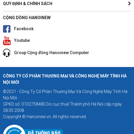
QUY ĐỊNH & CHÍNH SÁCH
CỘNG DỒNG HANOINEW
Facebook
Youtube
Group Cộng đồng Hanoinew Computer
CÔNG TY CỔ PHẦN THƯƠNG MẠI VÀ CÔNG NGHỆ MÁY TÍNH HÀ
NỘI MỚI
©2021 - Công Ty Cổ Phần Thương Mại Và Công Nghệ Máy Tính Hà
Nội Mới
GPKD số: 0102758480 Do cục thuế Thành phố Hà Nội cấp ngày
28.05.2008
Copyright © Hanoinew.vn. All rights reserved.