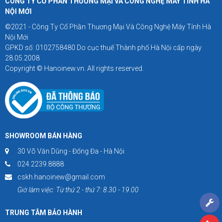
CÔNG TY CỔ PHẦN THƯƠNG MẠI VÀ CÔNG NGHỆ MÁY TÍNH HÀ
NỘI MỚI
©2021 - Công Ty Cổ Phần Thương Mại Và Công Nghệ Máy Tính Hà
Nội Mới
GPKD số: 0102758480 Do cục thuế Thành phố Hà Nội cấp ngày
28.05.2008
Copyright © Hanoinew.vn. All rights reserved.
SHOWROOM BÁN HÀNG
30 Võ Văn Dũng - Đống Đa - Hà Nội
024.2239.8888
cskh.hanoinew@gmail.com
Giờ làm việc: Từ thứ 2 - thứ 7: 8.30 - 19.00
TRUNG TÂM BẢO HÀNH