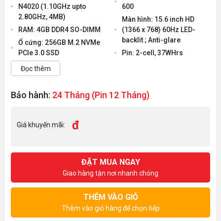
N4020 (1.10GHz upto
600
2.80GHz, 4MB)
Màn hình: 15.6 inch HD
RAM: 4GB DDR4 SO-DIMM
(1366 x 768) 60Hz LED-
backlit ; Anti-glare
Ổ cứng: 256GB M.2 NVMe
PCIe 3.0 SSD
Pin: 2-cell, 37WHrs
Đọc thêm
Bảo hành:
24 Tháng (Pin 12 Tháng)
đ
Giá khuyến mãi:
ĐẶT MUA NGAY
Giao hàng tận nơi nhanh chóng
THÊM VÀO GIỎ
Thêm vào giỏ hàng để chọn tiếp