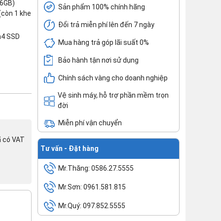
16GB)
Sản phẩm 100% chính hãng
còn 1 khe
Đổi trả miễn phí lên đến 7 ngày
n4 SSD
Mua hàng trả góp lãi suất 0%
Bảo hành tận nơi sử dụng
Chính sách vàng cho doanh nghiệp
Vệ sinh máy, hỗ trợ phần mềm trọn
đời
Miễn phí vận chuyển
ã có VAT
Tư vấn - Đặt hàng
Mr.Thăng: 0586.27.5555
Mr.Sơn: 0961.581.815
Mr.Quý: 097.852.5555