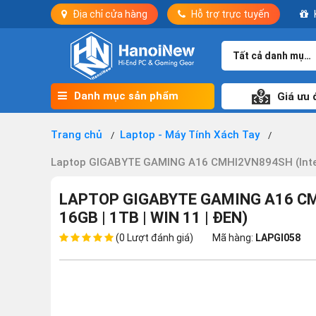
Địa chỉ cửa hàng
Hỗ trợ trực tuyến
Tất cả danh mục
Danh mục sản phẩm
Giá ưu 
Trang chủ
Laptop - Máy Tính Xách Tay
Laptop GIGABYTE GAMING A16 CMHI2VN894SH (Intel C
LAPTOP GIGABYTE GAMING A16 CMHI
16GB | 1TB | WIN 11 | ĐEN)
(0 Lượt đánh giá)
Mã hàng:
LAPGI058