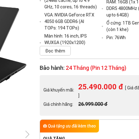
(24MB cache, up to 4.9
RAM: 16GB (1x 
GHz, 10 cores, 16 threads)
DDR5 4800MHz (
VGA: NVIDIA GeForce RTX
upto 64GB)
4050 6GB GDDR6 (AI
Ổ cứng: 1TB Ge
TOPs: 194 TOPs)
(còn 1 khe)
Màn hình: 16 inch, IPS
Pin: 76Wh
WUXGA (1920x1200)
Đọc thêm
Bảo hành:
24 Tháng (Pin 12 Tháng)
25.490.000 đ
[ Giá đ
Giá khuyến mãi:
]
26.999.000 đ
Giá chính hãng:
Quà tặng ưu đãi kèm theo
QUÀ TẶNG