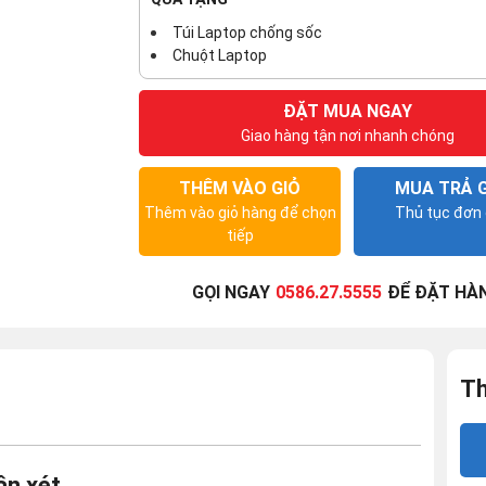
Túi Laptop chống sốc
Chuột Laptop
ĐẶT MUA NGAY
Giao hàng tận nơi nhanh chóng
THÊM VÀO GIỎ
MUA TRẢ 
Thêm vào giỏ hàng để chọn
Thủ tục đơn 
tiếp
GỌI NGAY
0586.27.5555
ĐỂ ĐẶT HÀ
Th
ận xét