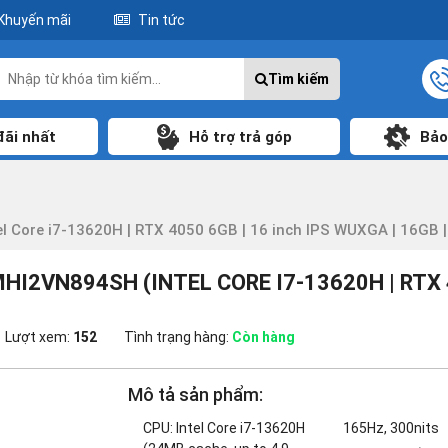
Khuyến mãi
Tin tức
Tìm kiếm
đãi nhất
Hỗ trợ trả góp
Bảo
ore i7-13620H | RTX 4050 6GB | 16 inch IPS WUXGA | 16GB | 1
2VN894SH (INTEL CORE I7-13620H | RTX 4
Lượt xem:
152
Tình trạng hàng:
Còn hàng
Mô tả sản phẩm:
CPU: Intel Core i7-13620H
165Hz, 300nits