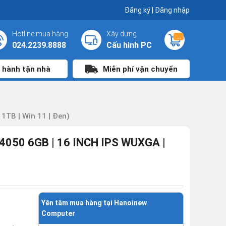
Đăng ký
|
Đăng nhập
Hotline mua hàng
Xây dựng
...
024.2239.8888
Cấu hình PC
 hành tận nhà
Miễn phí vận chuyển
TB | Win 11 | Đen)
050 6GB | 16 INCH IPS WUXGA |
Yên tâm mua hàng tại Hanoinew
Computer