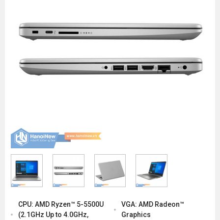
CPU: AMD Ryzen™ 5-5500U
VGA: AMD Radeon™
(2.1GHz Up to 4.0GHz,
Graphics