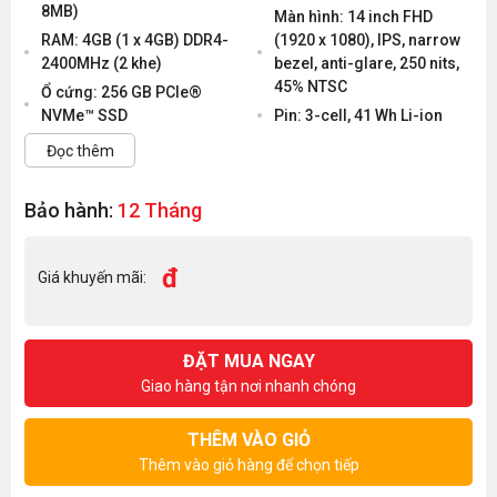
8MB)
Màn hình: 14 inch FHD
RAM: 4GB (1 x 4GB) DDR4-
(1920 x 1080), IPS, narrow
2400MHz (2 khe)
bezel, anti-glare, 250 nits,
45% NTSC
Ổ cứng: 256 GB PCIe®
NVMe™ SSD
Pin: 3-cell, 41 Wh Li-ion
Đọc thêm
Bảo hành:
12 Tháng
đ
Giá khuyến mãi:
ĐẶT MUA NGAY
Giao hàng tận nơi nhanh chóng
THÊM VÀO GIỎ
Thêm vào giỏ hàng để chọn tiếp