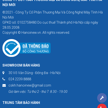
NỘI MỚI
©2021 - Công Ty Cổ Phần Thương Mại Và Công Nghệ Máy Tính Hà
Nội Mới
GPKD số: 0102758480 Do cục thuế Thành phố Hà Nội cấp ngày
28.05.2008
Copyright © Hanoinew.vn. All rights reserved.
SHOWROOM BÁN HÀNG
30 Võ Văn Dũng - Đống Đa - Hà Nội
024.2239.8888
cskh.hanoinew@gmail.com
Giờ làm việc: Từ thứ 2 - thứ 7: 8.30 - 19.00
TRUNG TÂM BẢO HÀNH