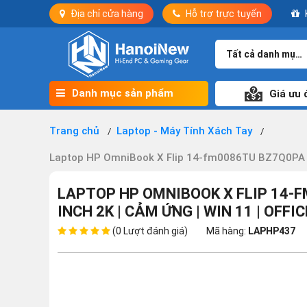
Địa chỉ cửa hàng
Hỗ trợ trực tuyến
Tất cả danh mục
Danh mục sản phẩm
Giá ưu 
Trang chủ
Laptop - Máy Tính Xách Tay
Laptop HP OmniBook X Flip 14-fm0086TU BZ7Q0PA (Intel
LAPTOP HP OMNIBOOK X FLIP 14-FM0
INCH 2K | CẢM ỨNG | WIN 11 | OFFIC
(0 Lượt đánh giá)
Mã hàng:
LAPHP437