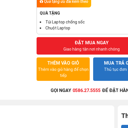
Quà tặng ưu đãi kèm theo
QUÀ TẶNG
Túi Laptop chống sốc
Chuột Laptop
ĐẶT MUA NGAY
Giao hàng tận nơi nhanh chóng
THÊM VÀO GIỎ
MUA TRẢ 
Thêm vào giỏ hàng để chọn
Thủ tục đơn 
tiếp
GỌI NGAY
0586.27.5555
ĐỂ ĐẶT HÀ
Th