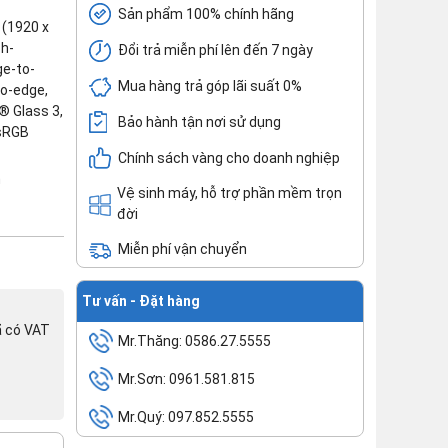
Sản phẩm 100% chính hãng
 (1920 x
ch-
Đổi trả miễn phí lên đến 7 ngày
ge-to-
Mua hàng trả góp lãi suất 0%
ro-edge,
® Glass 3,
Bảo hành tận nơi sử dụng
 sRGB
Chính sách vàng cho doanh nghiệp
h
Vệ sinh máy, hỗ trợ phần mềm trọn
đời
Miễn phí vận chuyển
Tư vấn - Đặt hàng
ã có VAT
Mr.Thăng: 0586.27.5555
Mr.Sơn: 0961.581.815
Mr.Quý: 097.852.5555