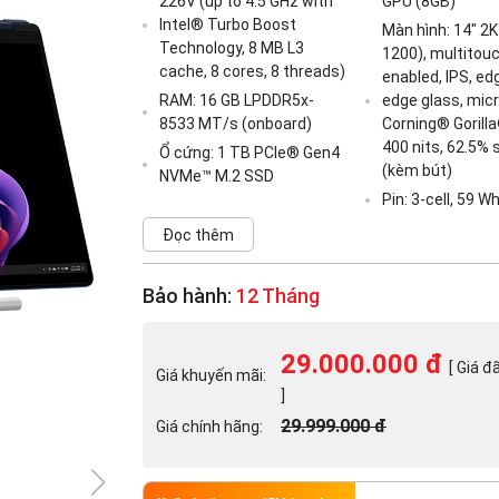
226V (up to 4.5 GHz with
GPU (8GB)
Intel® Turbo Boost
Màn hình: 14" 2K
Technology, 8 MB L3
1200), multitou
cache, 8 cores, 8 threads)
enabled, IPS, ed
RAM: 16 GB LPDDR5x-
edge glass, mic
8533 MT/s (onboard)
Corning® Gorilla
400 nits, 62.5%
Ổ cứng: 1 TB PCIe® Gen4
(kèm bút)
NVMe™ M.2 SSD
Pin: 3-cell, 59 W
Đọc thêm
Bảo hành:
12 Tháng
29.000.000 đ
[ Giá đ
Giá khuyến mãi:
]
29.999.000 đ
Giá chính hãng: