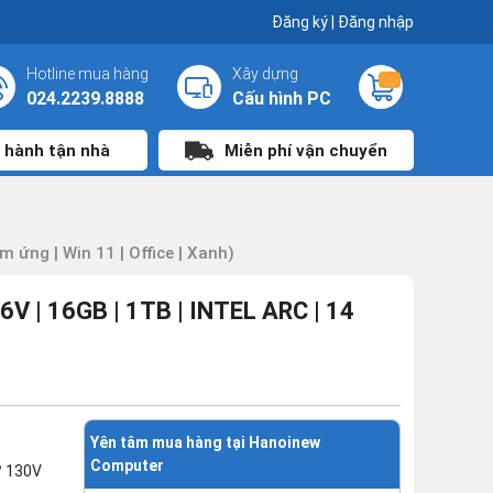
Đăng ký
|
Đăng nhập
Hotline mua hàng
Xây dựng
...
024.2239.8888
Cấu hình PC
 hành tận nhà
Miễn phí vận chuyển
 ứng | Win 11 | Office | Xanh)
| 16GB | 1TB | INTEL ARC | 14
Yên tâm mua hàng tại Hanoinew
Computer
™ 130V