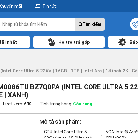
Khuyến mãi
Tin tức
Tìm kiếm
đãi nhất
Hỗ trợ trả góp
Bảo
 Core Ultra 5 226V | 16GB | 1TB | Intel Arc | 14 inch 2K | Cảm
086TU BZ7Q0PA (INTEL CORE ULTRA 5 226V 
E | XANH)
Lượt xem:
690
Tình trạng hàng:
Còn hàng
Mô tả sản phẩm:
CPU: Intel Core Ultra 5
VGA: Intel® Arc